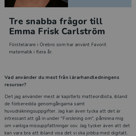
Manusets hjärta
Tre snabba frågor till
Språk i sikte
Emma Frisk Carlström
Svenskämnet i praktiken
Förstelärare i Örebro som har använt Favorit
matematik i flera år.
Intervju Etik och juridik
Mer problemlösning i
matematikundervisningen
Vad använder du mest från lärarhandledningens
resurser?
Tre snabba frågor till Linda Edström
Det jag använder mest är
kapitlets matteordlista, ibland
de förberedda genomgångarna samt
Tre snabba frågor till Julia Tillenius
huvudräkningsuppgifter. Jag kan även tycka att det är
intressant att gå in under "Forskning om"
, påminna mig
Tre snabba frågor till Emma Frisk
om vanliga missuppfattningar osv. Jag tycker även att det
Carlström
kan vara bra att ibland visa det vi ska jobba med digitalt.