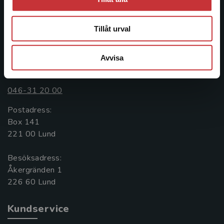
informationstjänster i utbudet, finns Studentlitteratur med
längs hela kunskapsresan.
Tillåt urval
Kontakta oss
Avvisa
Kontakta oss
046-31 20 00
Postadress:
Box 141
221 00 Lund
Besöksadress:
Åkergränden 1
Kundservice