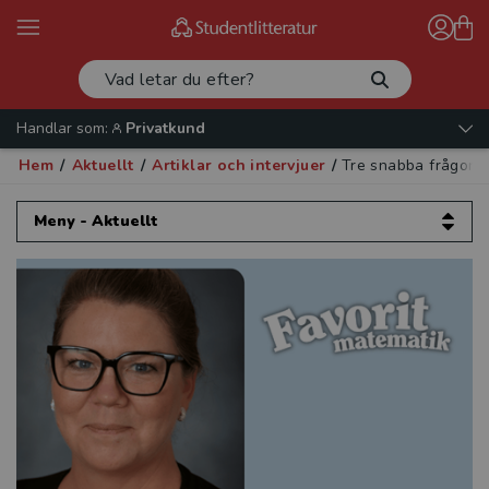
Handlar som:
Privatkund
Hem
/
Aktuellt
/
Artiklar och intervjuer
/
Tre snabba frågor t
Meny - Aktuellt
Aktuellt
Artiklar och intervjuer
Validera mera!
Etik för psykologer
Europeisk datarätt