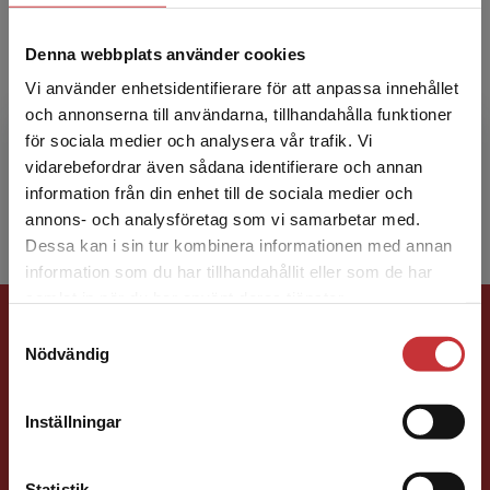
Marie Trapp
Denna webbplats använder cookies
Vi använder enhetsidentifierare för att anpassa innehållet
Marie Trapp är läromedelsförfattare,
och annonserna till användarna, tillhandahålla funktioner
speciallärare och förstelärare i språk-, läs- och
för sociala medier och analysera vår trafik. Vi
Begränsad fraktregion
skrivutveckling med många års erfarenhet av
vidarebefordrar även sådana identifierare och annan
att driva skolut...
information från din enhet till de sociala medier och
annons- och analysföretag som vi samarbetar med.
Dessa kan i sin tur kombinera informationen med annan
information som du har tillhandahållit eller som de har
Det verkar som att du besöker
samlat in när du har använt deras tjänster.
Förlagskontakt
studentlitteratur.se via en enhet utanför Sverige.
Samtyckesval
Vi erbjuder inte leveranser utanför Sverige. För
Nödvändig
att kunna slutföra ett köp måste
leveransadressen vara i Sverige.
Läs mer
Inställningar
Kontakta kundservice
Statistik