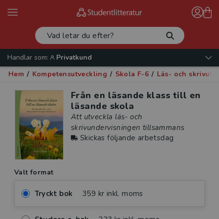
Handlar som:
Privatkund
Hem
/
Kompetensutveckling
/
Skola F-6
/
Läs- och skrivutv
Från en läsande klass till en
läsande skola
Att utveckla läs- och
skrivundervisningen tillsammans
Skickas följande arbetsdag
Valt format
Tryckt bok
359 kr inkl. moms