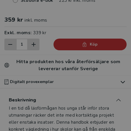
Studora e-bok
223 kr inkl. moms
359 kr
inkl. moms
Exkl. moms:
339 kr
Köp
Hitta produkten hos våra återförsäljare som
levererar utanför Sverige
Digitalt provexemplar
Du som undervisar kan beställa ett kostnadsfritt
Beskrivning
digitalt provexemplar av den här produkten
.
Beskrivning
I en tid då läsförmågan hos unga står inför stora
Våra digitala provexemplar tillhandahålls via Studora.se
utmaningar räcker det inte med kortsiktiga projekt
och ger dig tillgång till boken under 180 dagar. Observera
eller enstaka insatser. Denna handbok erbjuder en
att erbjudandet endast gäller relevanta produkter för din
konkret vägledning i hur skolor kan gå från enskilda