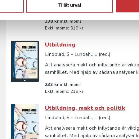
Sverige har genom det fria skolvalet och rä
Tillåt urval
marknadsutsatta utbildnings­system. Vilka k
338 kr
inkl. moms
Exkl. moms: 319 kr
Utbildning
Lindblad, S - Lundahl, L (red.)
Att analysera makt och inflytande är viktigt
samhället. Med hjälp av sådana analyser ka
232 kr
inkl. moms
Exkl. moms: 219 kr
Utbildning, makt och politik
Lindblad, S - Lundahl, L (red.)
Att analysera makt och inflytande är viktigt
samhället. Med hjälp av sådana analyser ka