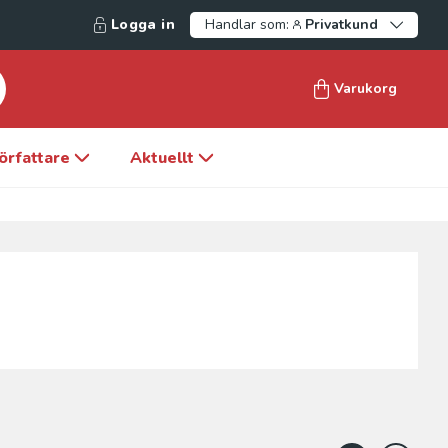
Logga in
Handlar som:
Privatkund
Varukorg
örfattare
Aktuellt