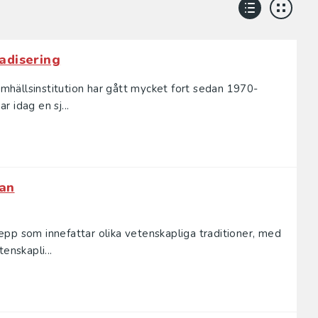
adisering
samhällsinstitution har gått mycket fort sedan 1970-
 idag en sj...
lan
pp som innefattar olika vetenskapliga traditioner, med
enskapli...