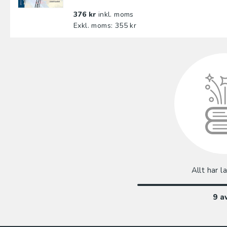
376 kr
inkl. moms
Exkl. moms: 355 kr
Allt har l
9
a