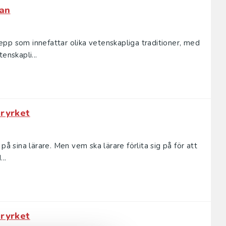
lan
pp som innefattar olika vetenskapliga traditioner, med
enskapli...
aryrket
på sina lärare. Men vem ska lärare förlita sig på för att
..
aryrket