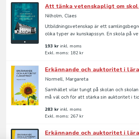
Att tänka vetenskapligt om sko
Nilholm, Claes
Utbildningsvetenskap är ett samlingsbegre
olika typer av kunskapssyn. En skola på vet
193 kr
inkl. moms
Exkl. moms: 182 kr
Erkännande och auktoritet i lär
Normell, Margareta
Samhället vilar tungt på skolan och skolan 
må väl och för att stärka sin auktoritet i tid.
283 kr
inkl. moms
Exkl. moms: 267 kr
Erkännande och auktoritet i lär