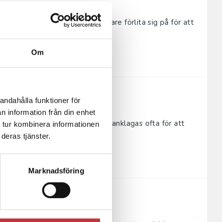
på sina lärare. Men vem ska lärare förlita sig på för att
..
Om
andahålla funktioner för
n information från din enhet
inst skolan – är ifrågasatt och anklagas ofta för att
 tur kombinera informationen
svensk...
deras tjänster.
Marknadsföring
n