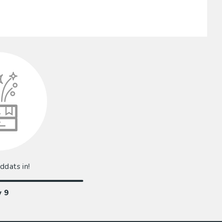
addats in!
v
9