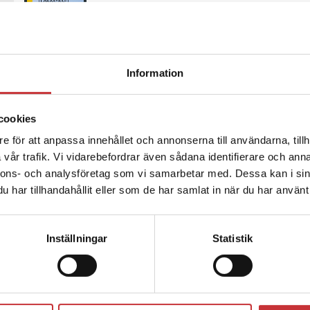
Normell, Margareta
Samhället vilar tungt på skolan och skolan 
må väl och för att stärka sin auktoritet i tid.
Information
175 kr
inkl. moms
Exkl. moms: 165 kr
cookies
Check, check, check
e för att anpassa innehållet och annonserna till användarna, tillh
Alvesson, M - Strannegård, M
vår trafik. Vi vidarebefordrar även sådana identifierare och anna
En omfattande offentlig sektor – och inte m
nnons- och analysföretag som vi samarbetar med. Dessa kan i sin
fungera ineffektivt. Det råder tvivel kring 
har tillhandahållit eller som de har samlat in när du har använt 
340 kr
inkl. moms
Exkl. moms: 321 kr
Inställningar
Statistik
Skolan, marknaden och framtide
Dahlstedt, M - Fejes, A