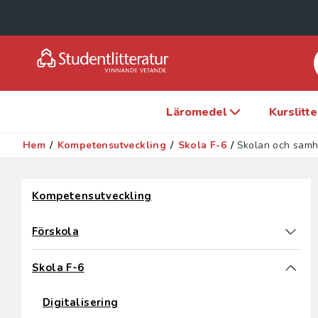
Läromedel
Kurslitt
Hem
/
Kompetensutveckling
/
Skola F-6
/
Skolan och samh
Hoppa över filter
Kompetensutveckling
Förskola
Skola F-6
Digitalisering