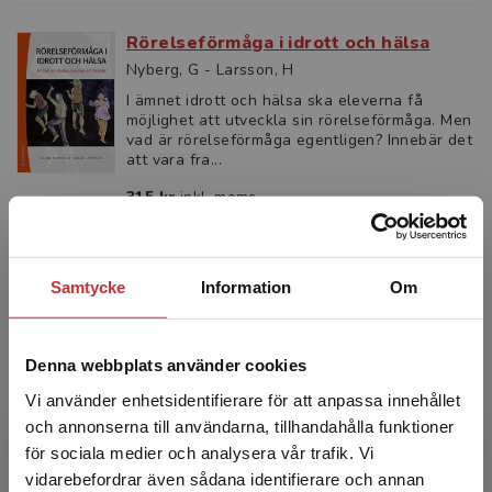
Rörelseförmåga i idrott och hälsa
Nyberg, G - Larsson, H
I ämnet idrott och hälsa ska eleverna få
möjlighet att utveckla sin rörelse­förmåga. Men
vad är rörelseförmåga egentligen? Innebär det
att vara fra...
315 kr
inkl. moms
Exkl. moms: 297 kr
Samtycke
Information
Om
Denna webbplats använder cookies
Vi använder enhetsidentifierare för att anpassa innehållet
och annonserna till användarna, tillhandahålla funktioner
för sociala medier och analysera vår trafik. Vi
Begränsad fraktregion
vidarebefordrar även sådana identifierare och annan