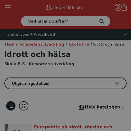
Handlar som:
Privatkund
Hem
/
Kompetensutveckling
/
Skola F-6
/
Idrott och hälsa
Idrott och hälsa
Skola F-6 - Kompetensutveckling
Hela katalogen
Perspektiv på idrott, rörelse och