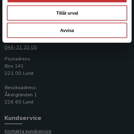
längs hela kunskapsresan.
Tillåt urval
Kontakta oss
Avvisa
Kontakta oss
046-31 20 00
Postadress:
Box 141
221 00 Lund
Besöksadress:
Åkergränden 1
Kundservice
Kontakta kundservice