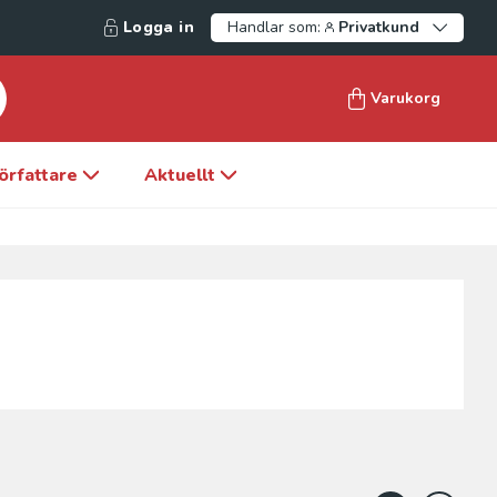
Logga in
Handlar som:
Privatkund
Varukorg
örfattare
Aktuellt