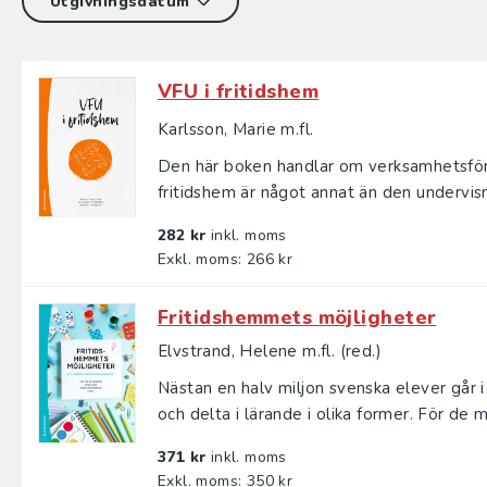
VFU i fritidshem
Karlsson, Marie m.fl.
Den här boken handlar om verksamhetsförla
fritidshem är något annat än den undervisni
282 kr
inkl. moms
Exkl. moms: 266 kr
Fritidshemmets möjligheter
Elvstrand, Helene m.fl. (red.)
Nästan en halv miljon svenska elever går i 
och delta i lärande i olika former. För de m
371 kr
inkl. moms
Exkl. moms: 350 kr