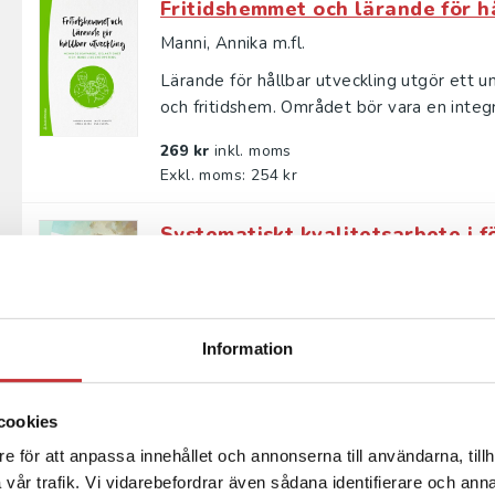
Fritidshemmet och lärande för h
Manni, Annika m.fl.
Lärande för hållbar utveckling utgör ett 
och fritidshem. Området bör vara en integr
269 kr
inkl. moms
Exkl. moms: 254 kr
Systematiskt kvalitetsarbete i f
Håkansson, Jan
Kraven på systematisk kvalitetsförbättring
praktiken? Med utgångspunkt i mångåriga e
Information
354 kr
inkl. moms
Exkl. moms: 334 kr
cookies
e för att anpassa innehållet och annonserna till användarna, tillh
Systematiskt kvalitetsarbete i f
vår trafik. Vi vidarebefordrar även sådana identifierare och anna
Håkansson, Jan