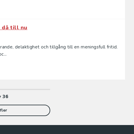
då till nu
ande, delaktighet och tillgång till en meningsfull fritid.
c...
v
36
fler