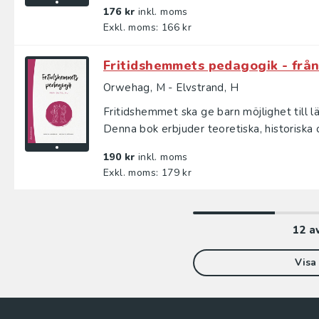
176 kr
inkl. moms
Exkl. moms: 166 kr
Fritidshemmets pedagogik - från 
Orwehag, M - Elvstrand, H
Fritidshemmet ska ge barn möjlighet till lär
Denna bok erbjuder teoretiska, historiska o
190 kr
inkl. moms
Exkl. moms: 179 kr
12
a
Visa 