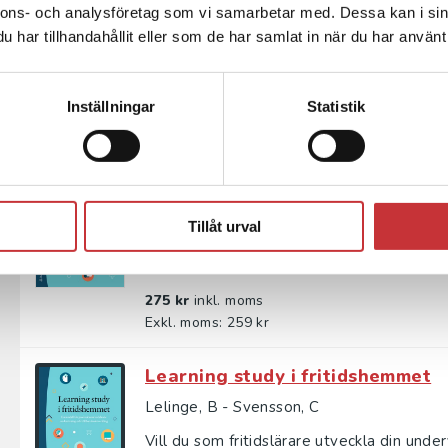
nnons- och analysföretag som vi samarbetar med. Dessa kan i sin
Kraven på systematisk kvalitetsförbättring
har tillhandahållit eller som de har samlat in när du har använt 
praktiken? Med utgångspunkt i mångåriga e
220 kr
inkl. moms
Inställningar
Statistik
Exkl. moms: 208 kr
Learning study i fritidshemmet
Lelinge, B - Svensson, S
Tillåt urval
Vill du som fritidslärare utveckla din unde
study i fritidshemmet erbjuder en kraftfull 
275 kr
inkl. moms
Exkl. moms: 259 kr
Learning study i fritidshemmet
Lelinge, B - Svensson, C
Vill du som fritidslärare utveckla din unde