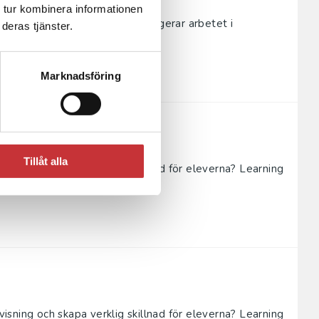
 tur kombinera informationen
 är fortsatt höga – men hur fungerar arbetet i
deras tjänster.
rfarenheter och f...
Marknadsföring
Tillåt alla
rvisning och skapa verklig skillnad för eleverna? Learning
m...
rvisning och skapa verklig skillnad för eleverna? Learning