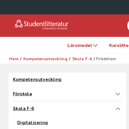
Läromedel
Kurslitt
Hem
/
Kompetensutveckling
/
Skola F-6
/
Fritidshem
Hoppa över filter
Kompetensutveckling
Förskola
Skola F-6
Digitalisering