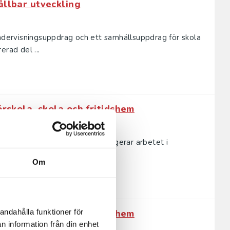
ållbar utveckling
undervisningsuppdrag och ett samhällsuppdrag för skola
erad del ...
örskola, skola och fritidshem
 är fortsatt höga – men hur fungerar arbetet i
rfarenheter och f...
Om
andahålla funktioner för
örskola, skola och fritidshem
n information från din enhet