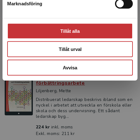
förbättringsarbete
Marknadsföring
Stäng
Liljenberg, Mette
Distribuerat ledarskap beskrivs ibland som en
nyckel i arbetet att utveckla en förskola eller
skola och dess undervisning. Ett sådant
Tillåt alla
ledarskap byg...
361 kr
inkl. moms
Tillåt urval
Exkl. moms: 341 kr
Avvisa
Distribuerat ledarskap och
förbättringsarbete
Liljenberg, Mette
Distribuerat ledarskap beskrivs ibland som en
nyckel i arbetet att utveckla en förskola eller
skola och dess undervisning. Ett sådant
ledarskap byg...
224 kr
inkl. moms
Exkl. moms: 211 kr