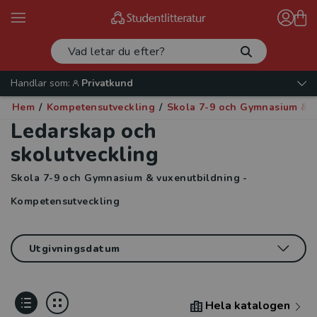
Handlar som:
Privatkund
Hem
/
Kompetensutveckling
/
Skola 7-9 och Gymnasium & v
Ledarskap och
skolutveckling
Skola 7-9 och Gymnasium & vuxenutbildning -
Kompetensutveckling
Hela katalogen