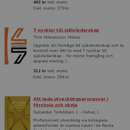
402 kr
inkl. moms
Exkl. moms: 379 kr
7 nycklar till självledarskap
Thór Hilmarsson, Hilmar
Upptäck din förmåga till självledarskap och ta
kontroll över ditt liv med 7 nycklar till
självledarskap - för större framgång och
djupare mening. I...
312 kr
inkl. moms
Exkl. moms: 294 kr
Att leda utvecklingsprocesser i
förskola och skola
Gyllander Torkildsen, L - Nehez, J
Professionell utveckling via kollegiala
arbetsformer är numera navet i de flesta