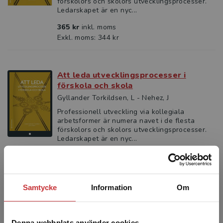
förskolors och skolors utvecklingsprocesser.
Ledarskapet är en nyc...
365 kr
inkl. moms
Exkl. moms: 344 kr
Att leda utvecklingsprocesser i
förskola och skola
Gyllander Torkildsen, L - Nehez, J
Professionell utveckling via kollegiala
arbetsformer är numera navet i de flesta
förskolors och skolors utvecklingsprocesser.
Ledarskapet är en nyc...
223 kr
inkl. moms
Exkl. moms: 210 kr
Samtycke
Information
Om
Gruppsykologi
Svedberg, Lars
Denna webbplats använder cookies