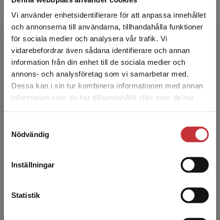
Människan lever i grupper – och grupper lever
Vi använder enhetsidentifierare för att anpassa innehållet
i människan. Organisationer består av grupper,
och dessa är inte bara något vi formar – de
och annonserna till användarna, tillhandahålla funktioner
formar ock...
för sociala medier och analysera vår trafik. Vi
Begränsad fraktregion
282 kr
inkl. moms
vidarebefordrar även sådana identifierare och annan
Exkl. moms: 266 kr
information från din enhet till de sociala medier och
annons- och analysföretag som vi samarbetar med.
Dessa kan i sin tur kombinera informationen med annan
Gruppsykologi
information som du har tillhandahållit eller som de har
Det verkar som att du besöker
Svedberg, Lars
samlat in när du har använt deras tjänster.
studentlitteratur.se via en enhet utanför Sverige.
Människan lever i grupper – och grupper lever
Samtyckesval
Vi erbjuder inte leveranser utanför Sverige. För
i människan. Organisationer består av grupper,
Nödvändig
att kunna slutföra ett köp måste
och dessa är inte bara något vi formar – de
formar ock...
leveransadressen vara i Sverige.
Läs mer
Inställningar
452 kr
inkl. moms
Kontakta kundservice
Exkl. moms: 426 kr
Statistik
Distribuerat ledarskap och