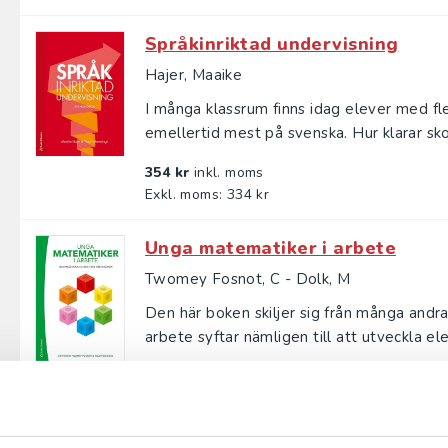
Språkinriktad undervisning
Hajer, Maaike
I många klassrum finns idag elever med fl
emellertid mest på svenska. Hur klarar sko
354 kr
inkl. moms
Exkl. moms: 334 kr
Unga matematiker i arbete
Twomey Fosnot, C - Dolk, M
Den här boken skiljer sig från många and
arbete syftar nämligen till att utveckla ele
422 kr
inkl. moms
Exkl. moms: 398 kr