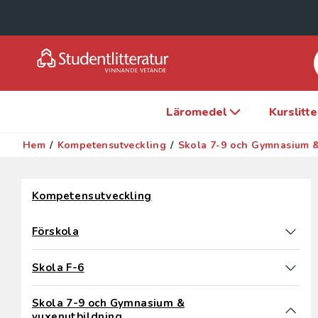
Läromedel
Kurslitt
Hem
/
Kompetensutveckling
/
Skola 7-9 och Gymnasium &
Hoppa över filter
Kompetensutveckling
Förskola
Skola F-6
Skola 7-9 och Gymnasium &
vuxenutbildning