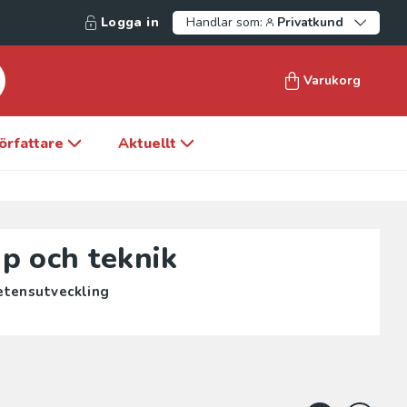
Logga in
Handlar som:
Privatkund
Varukorg
örfattare
Aktuellt
p och teknik
etensutveckling