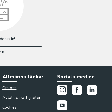
addats in!
v
8
Allmänna länkar
Sociala medier
Om oss
Avtal och rättigheter
Cookies