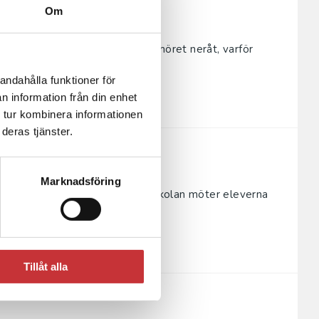
Om
r smörgåsen alltid faller med smöret neråt, varför
sugs in mot...
andahålla funktioner för
n information från din enhet
 tur kombinera informationen
deras tjänster.
Marknadsföring
nen fysikaliska begrepp. I grundskolan möter eleverna
etoder, beg...
Tillåt alla