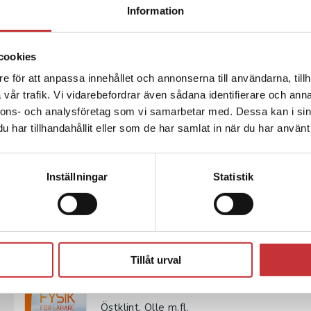
Fysik i vardagen
Information
Hamrin, M - Norqvist, P
Många av oss har säkert undrat över varfö
cookies
himlen är blå, varför duschdraperiet alltid 
e för att anpassa innehållet och annonserna till användarna, tillh
408 kr
inkl. moms
vår trafik. Vi vidarebefordrar även sådana identifierare och anna
Exkl. moms: 385 kr
nnons- och analysföretag som vi samarbetar med. Dessa kan i sin
har tillhandahållit eller som de har samlat in när du har använt 
Fysik för lärare
Östklint, O. m.fl.
Inställningar
Statistik
Redan under sin tid i förskolan möter bar
ett mer omfattande innehåll om fysikens m
225 kr
inkl. moms
Exkl. moms: 212 kr
Tillåt urval
Fysik för lärare
Östklint, Olle m.fl.