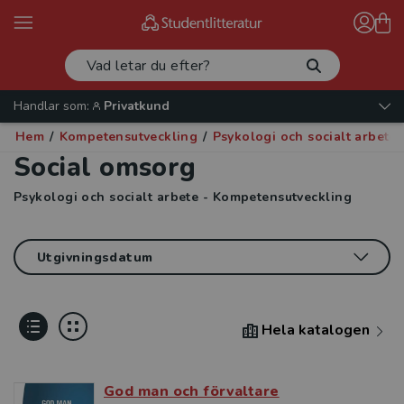
Handlar som:
Privatkund
Hem
/
Kompetensutveckling
/
Psykologi och socialt arbete
Social omsorg
Psykologi och socialt arbete - Kompetensutveckling
Hela katalogen
God man och förvaltare