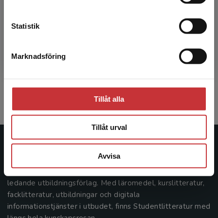
Kontakta kundservice
Allt har laddats in!
Statistik
5
av
5
Marknadsföring
Stäng
Tillåt alla
Tillåt urval
Studentlitteratur
Avvisa
Studentlitteratur grundades 1963 och är idag Sveriges
ledande utbildningsförlag. Med läromedel, kurslitteratur,
facklitteratur, utbildningar och digitala
informationstjänster i utbudet, finns Studentlitteratur med