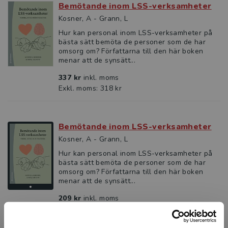
Bemötande inom LSS-verksamheter
Kosner, A - Grann, L
Hur kan personal inom LSS-verksamheter på
bästa sätt bemöta de personer som de har
omsorg om? Författarna till den här boken
menar att de synsätt...
337 kr
inkl. moms
Exkl. moms: 318 kr
Bemötande inom LSS-verksamheter
Kosner, A - Grann, L
Hur kan personal inom LSS-verksamheter på
bästa sätt bemöta de personer som de har
omsorg om? Författarna till den här boken
menar att de synsätt...
209 kr
inkl. moms
Exkl. moms: 197 kr