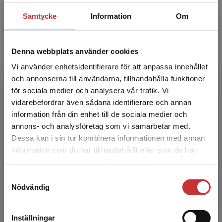
Från patient till person
Samtycke
Information
Om
Andersson, Gunnel m.fl.
Situationen för människor som har långvarig
kontakt med ­psykiatrisk vård har förändrats
Denna webbplats använder cookies
under senare år. Utvecklingen har bland annat
inneburit at...
Vi använder enhetsidentifierare för att anpassa innehållet
och annonserna till användarna, tillhandahålla funktioner
365 kr
inkl. moms
för sociala medier och analysera vår trafik. Vi
Exkl. moms: 344 kr
Begränsad fraktregion
vidarebefordrar även sådana identifierare och annan
information från din enhet till de sociala medier och
annons- och analysföretag som vi samarbetar med.
Dessa kan i sin tur kombinera informationen med annan
information som du har tillhandahållit eller som de har
Det verkar som att du besöker
samlat in när du har använt deras tjänster.
studentlitteratur.se via en enhet utanför Sverige.
Samtyckesval
Vi erbjuder inte leveranser utanför Sverige. För
Nödvändig
att kunna slutföra ett köp måste
leveransadressen vara i Sverige.
Läs mer
Inställningar