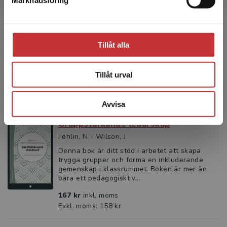
Marknadsföring
Stäng
paket
Fohlin, N - Wilson, J
Att bygga en undervisningsgemenskap är
centralt för att skapa framgångsrik
Tillåt alla
undervisning. Temats tre böcker – Starta
skolan starkt, Meningsfull unde...
Tillåt urval
695 kr
inkl. moms
Exkl. moms: 656 kr
Avvisa
Gruppstärkande ledarskap
Fohlin, N - Wilson, J
Denna bok är ditt stöd i arbetet att skapa
trygga grupper och forma en inkluderande
gemenskap i klassrummet. Boken är mer än
bara ett pedagogiskt v...
167 kr
inkl. moms
Exkl. moms: 158 kr