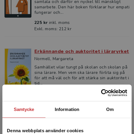
samtala och därför en nyckel till mänskligt
samarbete. Den här boken förklarar hur empati
fungerar och...
225 kr
inkl. moms
Exkl. moms: 212 kr
Erkännande och auktoritet i läraryrket
Normell, Margareta
Samhället vilar tungt på skolan och skolan på
sina lärare. Men vem ska lärare förlita sig på
för att må väl och för att stärka sin auktoritet i
tid...
283 kr
inkl. moms
Exkl. moms: 267 kr
Samtycke
Information
Om
Erkännande och auktoritet i läraryrket
Normell, Margareta
Denna webbplats använder cookies