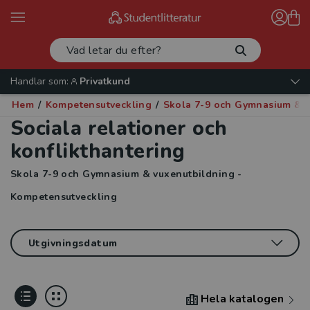
Handlar som:
Privatkund
Hem
/
Kompetensutveckling
/
Skola 7-9 och Gymnasium & v
Sociala relationer och
konflikthantering
Skola 7-9 och Gymnasium & vuxenutbildning -
Kompetensutveckling
Hela katalogen