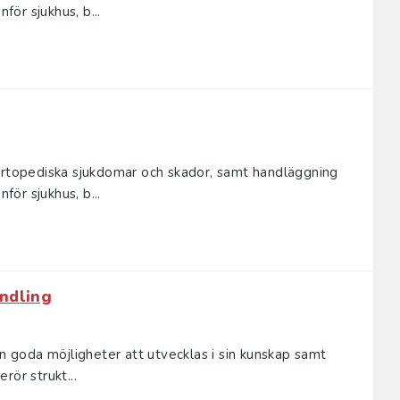
ör sjukhus, b...
 ortopediska sjukdomar och skador, samt handläggning
ör sjukhus, b...
ndling
en goda möjligheter att utvecklas i sin kunskap samt
rör strukt...