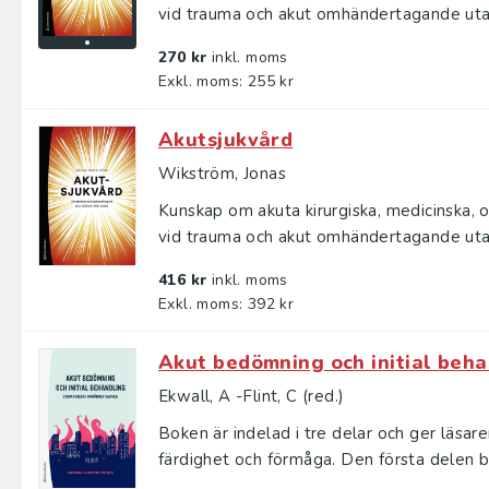
vid trauma och akut omhändertagande utanf
270 kr
inkl. moms
Exkl. moms: 255 kr
Akutsjukvård
Wikström, Jonas
Kunskap om akuta kirurgiska, medicinska,
vid trauma och akut omhändertagande utanf
416 kr
inkl. moms
Exkl. moms: 392 kr
Akut bedömning och initial beha
Ekwall, A -Flint, C (red.)
Boken är indelad i tre delar och ger läsar
färdighet och förmåga. Den första delen be