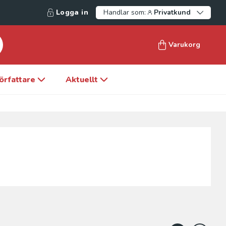
Logga in
Handlar som:
Privatkund
Varukorg
örfattare
Aktuellt