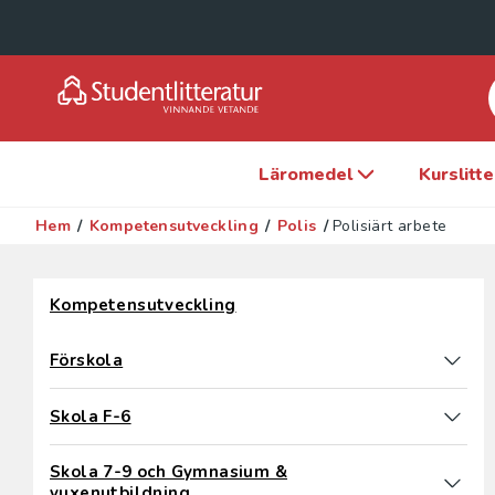
Läromedel
Kurslitt
Hem
/
Kompetensutveckling
/
Polis
/
Polisiärt arbete
Hoppa över filter
Kompetensutveckling
Förskola
Skola F-6
Skola 7-9 och Gymnasium &
vuxenutbildning