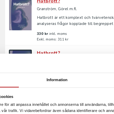
Hatbrott?
Granström, Görel m.fl.
Hatbrott är ett komplext och tvärvetenskap
analyseras frågor kopplade till begreppet h
330 kr
inkl. moms
Exkl. moms: 311 kr
Hatbrott?
Granström, Görel m.fl.
Hatbrott är ett komplext och tvärvetenskap
analyseras frågor kopplade till begreppet h
Information
205 kr
inkl. moms
Exkl. moms: 193 kr
cookies
Skrivande polis
e för att anpassa innehållet och annonserna till användarna, tillh
vår trafik. Vi vidarebefordrar även sådana identifierare och anna
Ask, Sofia