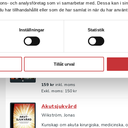
nnons- och analysföretag som vi samarbetar med. Dessa kan i sin
Skrivande polis är en handbok i skrivande s
har tillhandahållit eller som de har samlat in när du har använt 
till verksamma yrkespoliser. Boken är föran
255 kr
inkl. moms
Inställningar
Statistik
Exkl. moms: 241 kr
Skrivande polis
Ask, Sofia
Tillåt urval
Skrivande polis är en handbok i skrivande s
till verksamma yrkespoliser. Boken är föran
159 kr
inkl. moms
Exkl. moms: 150 kr
Akutsjukvård
Wikström, Jonas
Kunskap om akuta kirurgiska, medicinska,