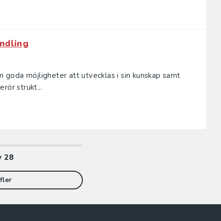
ndling
en goda möjligheter att utvecklas i sin kunskap samt
rör strukt...
v
28
fler