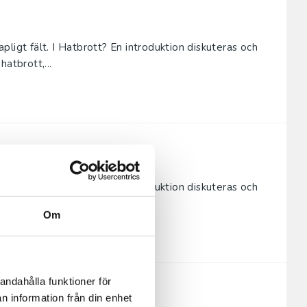
ligt fält. I Hatbrott? En introduktion diskuteras och
atbrott,...
ligt fält. I Hatbrott? En introduktion diskuteras och
atbrott,...
Om
andahålla funktioner för
n information från din enhet