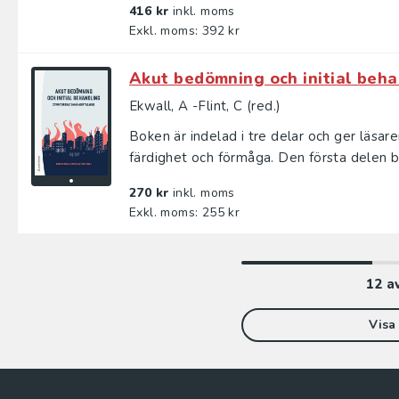
416 kr
inkl. moms
Exkl. moms: 392 kr
Akut bedömning och initial beha
Ekwall, A -Flint, C (red.)
Boken är indelad i tre delar och ger läsar
färdighet och förmåga. Den första delen be
270 kr
inkl. moms
Exkl. moms: 255 kr
12
a
Visa 