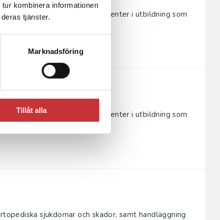
 tur kombinera informationen
om riktar sig till såväl polisstudenter i utbildning som
deras tjänster.
krad...
Marknadsföring
Tillåt alla
om riktar sig till såväl polisstudenter i utbildning som
krad...
 ortopediska sjukdomar och skador, samt handläggning