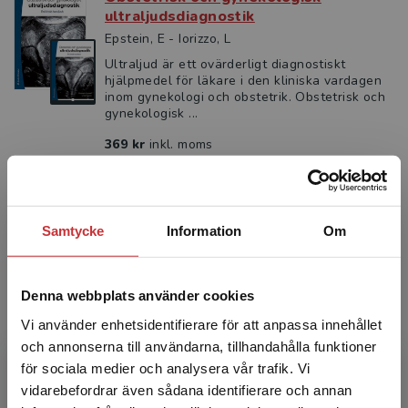
ultraljudsdiagnostik
Epstein, E - Iorizzo, L
Ultraljud är ett ovärderligt diagnostiskt
hjälpmedel för läkare i den kliniska vardagen
inom gynekologi och obstetrik. Obstetrisk och
gynekologisk ...
369 kr
inkl. moms
Exkl. moms: 348 kr
Samtycke
Information
Om
Denna webbplats använder cookies
Vi använder enhetsidentifierare för att anpassa innehållet
och annonserna till användarna, tillhandahålla funktioner
för sociala medier och analysera vår trafik. Vi
Begränsad fraktregion
vidarebefordrar även sådana identifierare och annan