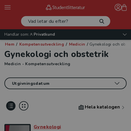
Handlar som:
Privatkund
Hem
/
Kompetensutveckling
/
Medicin
/
Gynekologi och obste
Gynekologi och obstetrik
Medicin - Kompetensutveckling
Hela katalogen
Gynekologi