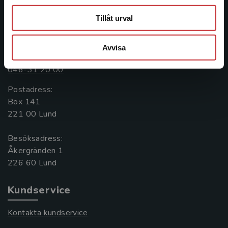
Tillåt urval
Kontakta oss
Avvisa
Kontakta oss
046-31 20 00
Postadress:
Box 141
221 00 Lund
Besöksadress:
Åkergränden 1
Kundservice
Kontakta kundservice