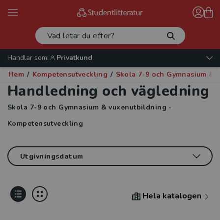
Handlar som:
Privatkund
Hem
/
Kompetensutveckling
/
Skola 7-9 och Gymnasium & v
Handledning och vägledning
Skola 7-9 och Gymnasium & vuxenutbildning -
Kompetensutveckling
Hela katalogen