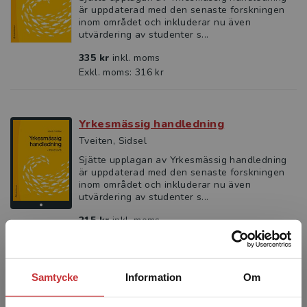
är uppdaterad med den senaste forskningen
inom området och inkluderar nu även
utvärdering av studenter s...
335 kr
inkl. moms
Exkl. moms: 316 kr
Yrkesmässig handledning
Tveiten, Sidsel
Sjätte upplagan av Yrkesmässig handledning
är uppdaterad med den senaste forskningen
inom området och inkluderar nu även
utvärdering av studenter s...
215 kr
inkl. moms
Exkl. moms: 203 kr
Samtycke
Information
Om
VFU-handledares betydelse för
lärarstudenters praktiska