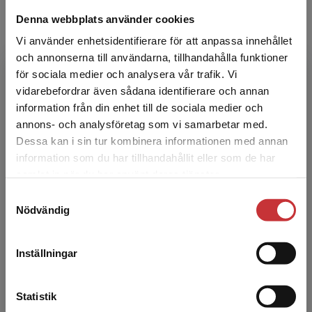
yrkeskunnande
Denna webbplats använder cookies
Wennergren, Ann-Christine (red.)
Vi använder enhetsidentifierare för att anpassa innehållet
Allting börjar med en bra lärare - och för att
kunna bli en bra lärare krävs en bra
och annonserna till användarna, tillhandahålla funktioner
verksamhetsförlagd utbildning (VFU). Att vara
för sociala medier och analysera vår trafik. Vi
VFU-handledare är...
Begränsad fraktregion
vidarebefordrar även sådana identifierare och annan
197 kr
inkl. moms
information från din enhet till de sociala medier och
Exkl. moms: 186 kr
annons- och analysföretag som vi samarbetar med.
Dessa kan i sin tur kombinera informationen med annan
information som du har tillhandahållit eller som de har
Det verkar som att du besöker
VFU-handledares betydelse för
samlat in när du har använt deras tjänster.
studentlitteratur.se via en enhet utanför Sverige.
lärarstudenters praktiska
Samtyckesval
Vi erbjuder inte leveranser utanför Sverige. För
yrkeskunnande
Nödvändig
att kunna slutföra ett köp måste
Wennergren, Ann-Christine (red.)
leveransadressen vara i Sverige.
Läs mer
Allting börjar med en bra lärare - och för att
kunna bli en bra lärare krävs en bra
Inställningar
verksamhetsförlagd utbildning (VFU). Att vara
Kontakta kundservice
VFU-handledare är...
Statistik
316 kr
inkl. moms