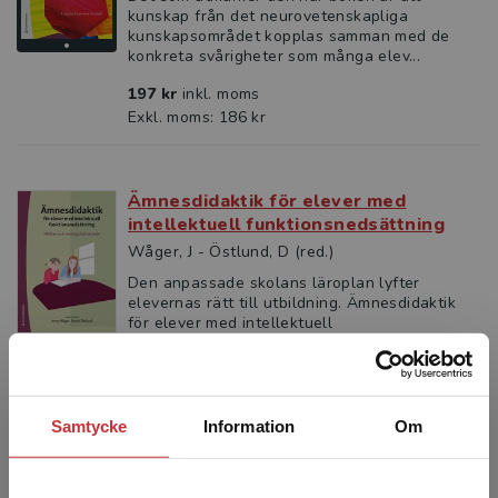
kunskap från det neurovetenskapliga
kunskapsområdet kopplas samman med de
konkreta svårigheter som många elev...
197 kr
inkl. moms
Exkl. moms: 186 kr
Ämnesdidaktik för elever med
intellektuell funktionsnedsättning
Wåger, J - Östlund, D (red.)
Den anpassade skolans läroplan lyfter
elevernas rätt till utbildning. Ämnesdidaktik
för elever med intellektuell
funktionsnedsättning tar upp områd...
335 kr
inkl. moms
Exkl. moms: 316 kr
Samtycke
Information
Om
Ämnesdidaktik för elever med