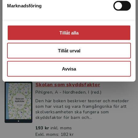
Marknadsföring
Stäng
Perspektiv på specialpedagogik
Nilholm, Claes
Olika grundläggande frågor om
Tillåt alla
specialpedagogik står i centrum för den här
boken: Hur ska vi förstå olikhet och avvikelse?
Vad betyder det att diagn...
Tillåt urval
171 kr
inkl. moms
Exkl. moms: 161 kr
Avvisa
Skolan som skyddsfaktor
Pihlgren, A - Nordheden, I (red.)
Den här boken beskriver teorier och metoder
som har visat sig vara framgångsrika för att
skolverksamheten ska fungera som
skyddsfaktor för barn och...
193 kr
inkl. moms
Exkl. moms: 182 kr