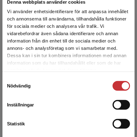
Denna webbplats använder cookies
intellektuell funktionsnedsättning
Wåger, J - Östlund, D (red.)
Vi använder enhetsidentifierare för att anpassa innehållet
och annonserna till användarna, tillhandahålla funktioner
Den anpassade skolans läroplan lyfter
elevernas rätt till utbildning. Ämnesdidaktik
för sociala medier och analysera vår trafik. Vi
för elever med intellektuell
Begränsad fraktregion
vidarebefordrar även sådana identifierare och annan
funktionsnedsättning tar upp områd...
information från din enhet till de sociala medier och
208 kr
inkl. moms
annons- och analysföretag som vi samarbetar med.
Exkl. moms: 196 kr
Dessa kan i sin tur kombinera informationen med annan
information som du har tillhandahållit eller som de har
Det verkar som att du besöker
samlat in när du har använt deras tjänster.
studentlitteratur.se via en enhet utanför Sverige.
Perspektiv på specialpedagogik
Samtyckesval
Vi erbjuder inte leveranser utanför Sverige. För
Nilholm, Claes
Nödvändig
att kunna slutföra ett köp måste
Olika grundläggande frågor om
leveransadressen vara i Sverige.
Läs mer
specialpedagogik står i centrum för den här
boken: Hur ska vi förstå olikhet och avvikelse?
Inställningar
Vad betyder det att diagn...
Kontakta kundservice
276 kr
inkl. moms
Statistik
Exkl. moms: 260 kr