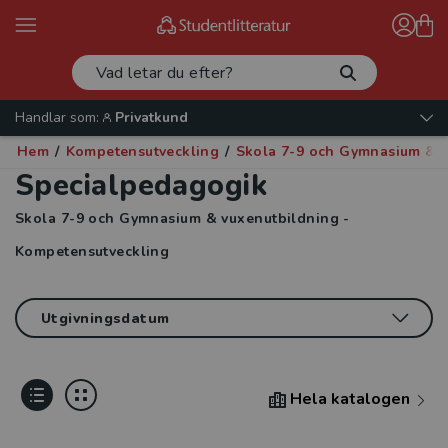
Handlar som:
Privatkund
Hem
/
Kompetensutveckling
/
Skola 7-9 och Gymnasium & v
Specialpedagogik
Skola 7-9 och Gymnasium & vuxenutbildning -
Kompetensutveckling
Hela katalogen