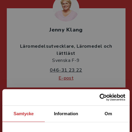
Jenny Klang
Läromedelsutvecklare
Läromedel och
lättläst
Svenska F-9
046-31 23 22
E-post
Samtycke
Information
Om
Jessica Olefeldt