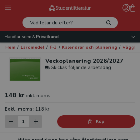
Handlar som:
Privatkund
Hem
/
Läromedel
/
F-3
/
Kalendrar och planering
/
Väggka
Veckoplanering 2026/2027
Skickas följande arbetsdag
148 kr
inkl. moms
Exkl. moms:
118 kr
Köp
Hitta produkten hos våra återförsäljare som