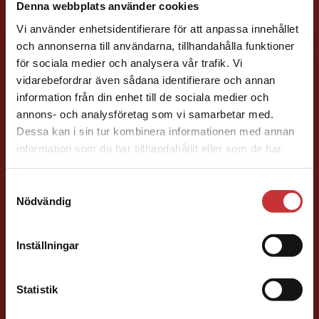
Denna webbplats använder cookies
Läromedelsutvecklare
Läromedel och
Vi använder enhetsidentifierare för att anpassa innehållet
lättläst
och annonserna till användarna, tillhandahålla funktioner
Svenska F-9, Planeringsverktyg
för sociala medier och analysera vår trafik. Vi
Begränsad fraktregion
vidarebefordrar även sådana identifierare och annan
046-31 22 14
information från din enhet till de sociala medier och
E-post
annons- och analysföretag som vi samarbetar med.
Dessa kan i sin tur kombinera informationen med annan
information som du har tillhandahållit eller som de har
Det verkar som att du besöker
samlat in när du har använt deras tjänster.
studentlitteratur.se via en enhet utanför Sverige.
Samtyckesval
Vi erbjuder inte leveranser utanför Sverige. För
Nödvändig
att kunna slutföra ett köp måste
Anna Persson
leveransadressen vara i Sverige.
Läs mer
Inställningar
Läromedelsutvecklare
Läromedel och
Kontakta kundservice
lättläst
Statistik
Svenska F-9
046-31 23 75