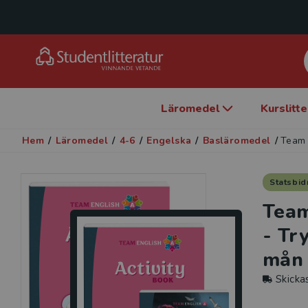
Läromedel
Kurslitt
Hem
/
Läromedel
/
4-6
/
Engelska
/
Basläromedel
/
Team 
Statsbid
Team
- Tr
mån
Skicka