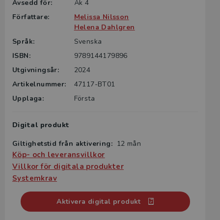
Avsedd för:
Åk 4
Författare:
Melissa Nilsson
Helena Dahlgren
Språk:
Svenska
ISBN:
9789144179896
Utgivningsår:
2024
Artikelnummer:
47117-BT01
Upplaga:
Första
Digital produkt
Giltighetstid från aktivering:
12 mån
Köp- och leveransvillkor
Villkor för digitala produkter
Systemkrav
Aktivera digital produkt