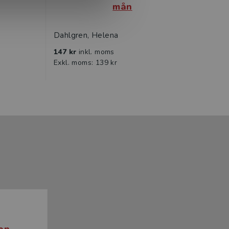
mån
Dahlg
Dahlgren, Helena
147 kr
inkl. moms
215 k
Exkl. moms: 139 kr
Exkl. 
en