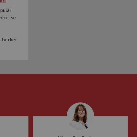
pulär
intresse
s böcker