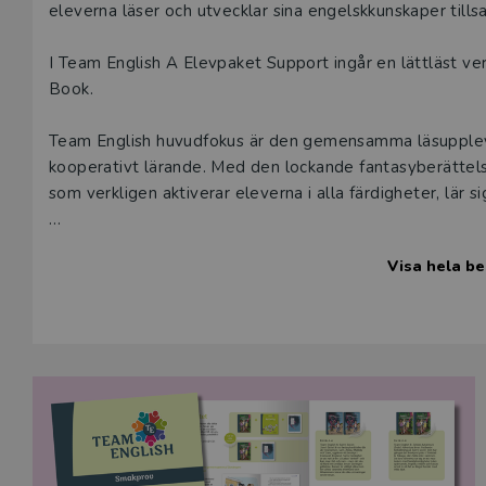
eleverna läser och utvecklar sina engelskkunskaper till
I Team English A Elevpaket Support ingår en lättläst ve
Book.
Team English huvudfokus är den gemensamma läsupple
kooperativt lärande. Med den lockande fantasyberättels
som verkligen aktiverar eleverna i alla färdigheter, lär 
Läsebok – Sam’s Secret
Visa hela be
Sam’s Secret Support är en fantasyberättelse där de fyr
äventyr i Cornwall i England. Barnen är väldigt olika me
olika utmaningar under resan. Författaren till boken är 
skräckböcker för ungdomar. Tanken är att locka till läs
karaktärer som eleverna kan identifiera sig med. Precis s
de känna ett sug efter att läsa vidare. Sam’s Secret Su
och ett urval av översatta glosor som båda samverkar för
units med totalt 21 kapitel. Varje unit avslutas med et
får spetsa öronen för att lyssna på upplösningen i handl