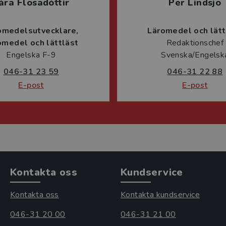
ára Flosadóttir
Per Lindsjö
omedelsutvecklare
Läromedel och lätt
omedel och lättläst
Redaktionschef
Engelska F-9
Svenska/Engelsk
046-31 23 59
046-31 22 88
E-post
E-post
Kontakta oss
Kundservice
Kontakta oss
Kontakta kundservice
046-31 20 00
046-31 21 00