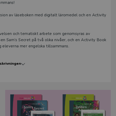
sammans!
rsion av läseboken med digitalt läromedel och en Activity
velsen och tematiskt arbete som genomsyras av
en Sam’s Secret på två olika nivåer, och en Activity Book
sig eleverna mer engelska tillsammans.
skrivningen
a barnen, Sam, Zelda, Matilda och Liam, upplever ett
n lär känna varandra efterhand och tillsammans klarar de
Helena Dahlgren, känd för sina skönlitterära fantasy- och
ning genom att erbjuda en spännande handling och
om när eleverna tittar på olika avsnitt av en tv-serie ska
pport är en tryckt bok med många tecknade illustrationer
 att underlätta förståelsen. Berättelsen är indelad i 7
t hörförståelsekapitel med en uppslagsbild där eleverna
ingen och veta hur det går för barnen.