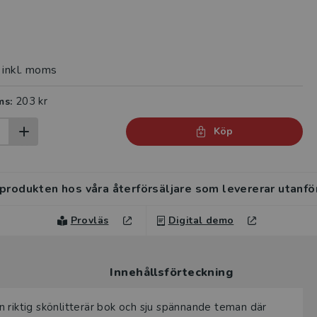
inkl. moms
203 kr
ms:
Köp
 produkten hos våra återförsäljare som levererar utanfö
Provläs
Digital demo
Innehållsförteckning
 riktig skönlitterär bok och sju spännande teman där