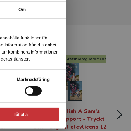
Om
andahålla funktioner för
n information från din enhet
 tur kombinera informationen
deras tjänster.
g läromedel
Statsbidrag läromedel
Marknadsföring
Sam's
Team English A Sam's
Te
Tillåt alla
 Digital
Secret - Support - Tryckt
Ele
mån
bok + Digital elevlicens 12
Di