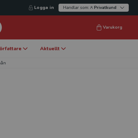
Logga in
Handlar som:
Privatkund
Varukorg
örfattare
Aktuellt
mån