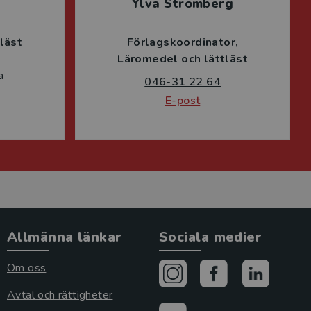
Ylva Strömberg
läst
Förlagskoordinator
Läromedel och lättläst
a
046-31 22 64
E-post
Allmänna länkar
Sociala medier
Om oss
Avtal och rättigheter