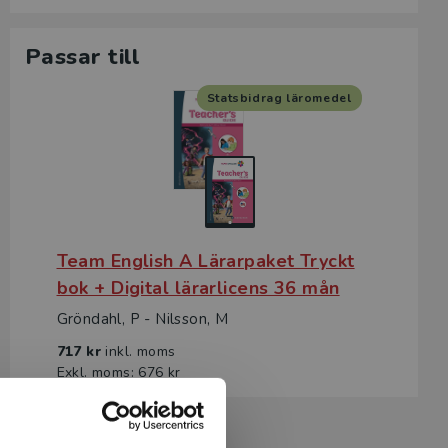
Passar till
Statsbidrag läromedel
Team English A Lärarpaket Tryckt
bok + Digital lärarlicens 36 mån
Gröndahl, P - Nilsson, M
717 kr
inkl. moms
Exkl. moms: 676 kr