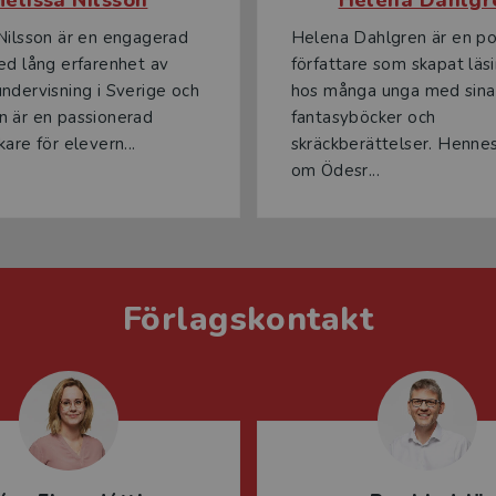
boken Sam’s Secret lättläst. Denna version passar elever
Nilsson är en engagerad
Helena Dahlgren är en po
över extra stöd för att lyckas. Originalversionen av
ed lång erfarenhet av
författare som skapat läs
la till den för mer utmaning. Originalversionen finns
ndervisning i Sverige och
hos många unga med sina
 English Elevpaket.
 är en passionerad
fantasyböcker och
are för elevern...
skräckberättelser. Henne
om Ödesr...
udentlitteratur.se/team-english
Förlagskontakt