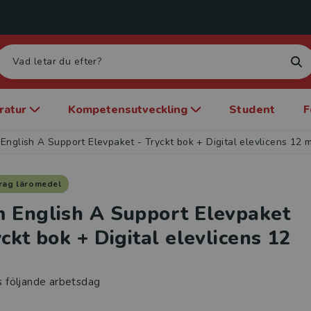
eratur
Kompetensutveckling
Student
F
English A Support Elevpaket - Tryckt bok + Digital elevlicens 12 
rag läromedel
 English A Support Elevpaket
yckt bok + Digital elevlicens 12
s följande arbetsdag