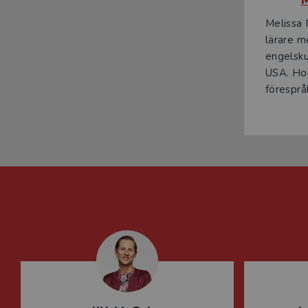
I Team English A Support Elevpaket är den tryckta läse
Melissa 
med grundläggande kunskaper i engelska samt de som beh
lärare m
läseboken ingår digitalt och eleven kan när som helst väx
engelsku
också som tryckt bok och kan köpas separat eller i Team
USA. Hon
förespråk
Team English – Tillsammans lär man sig mer!
För kostnadsfria provlektioner av besök: https://www.st