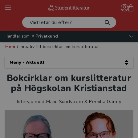
Handlar som:
Privatkund
Hem
/
Initiativ till bokcirklar om kurslitteratur
Meny - Aktuellt
Bokcirklar om kurslitteratur
Aktuellt
på Högskolan Kristianstad
Artiklar och intervjuer
Intervju med Malin Sundström & Pernilla Garmy
Validera mera!
Etik för psykologer
Europeisk datarätt