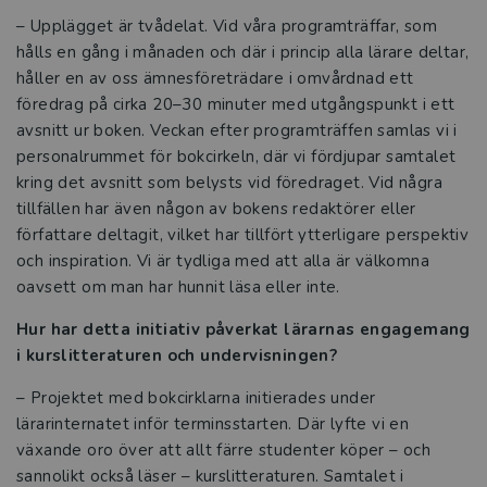
– Upplägget är tvådelat. Vid våra programträffar, som
hålls en gång i månaden och där i princip alla lärare deltar,
håller en av oss ämnesföreträdare i omvårdnad ett
föredrag på cirka 20–30 minuter med utgångspunkt i ett
avsnitt ur boken. Veckan efter programträffen samlas vi i
personalrummet för bokcirkeln, där vi fördjupar samtalet
kring det avsnitt som belysts vid föredraget. Vid några
tillfällen har även någon av bokens redaktörer eller
författare deltagit, vilket har tillfört ytterligare perspektiv
och inspiration. Vi är tydliga med att alla är välkomna
oavsett om man har hunnit läsa eller inte.
Hur har detta initiativ påverkat lärarnas engagemang
i kurslitteraturen och undervisningen?
– Projektet med bokcirklarna initierades under
lärarinternatet inför terminsstarten. Där lyfte vi en
växande oro över att allt färre studenter köper – och
sannolikt också läser – kurslitteraturen. Samtalet i