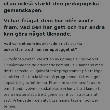
Reformer
utan också stärkt den pedagogiska
gemenskapen.
Press
Vi har frågat dem hur idén växte
fram, vad den har gett och hur andra
kan göra något liknande.
Vad var det som inspirerade er att starta
bokcirklarna och hur ser upplägget ut?
– Utgångspunkten var att en ny upplaga av bokverket
Omvårdnadens grunder
hade kommit ut. I samband med
detta satsade vi i sjuksköterskeprogrammet på att köpa
in böcker så att alla lärare på programmet fick en egen
uppsättning av böckerna. Eftersom verket består av tre
omfattande volymer diskuterade vi hur vi bäst kunde ta
oss an materialet på ett gemensamt och strukturerat
sätt. Vi landade i idén att tillsammans läsa en bok per
termin.