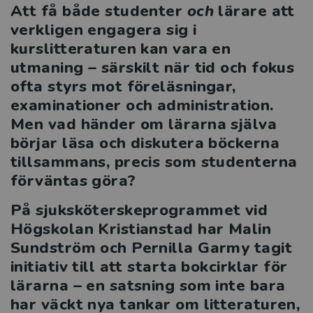
Att få både studenter
och
lärare att
verkligen engagera sig i
Från språkljud till läsförståelse – så
kurslitteraturen kan vara en
utvecklas läsningen
utmaning – särskilt när tid och fokus
När eleverna hjälper varandra växer
ofta styrs mot föreläsningar,
lärandet
examinationer och administration.
Men vad händer om lärarna själva
Evenemang
börjar läsa och diskutera böckerna
tillsammans, precis som studenterna
Kataloger 2026
förväntas göra?
Beställ provexemplar
På sjuksköterskeprogrammet vid
Högskolan Kristianstad har Malin
Kvalitetssäkrade läromedel
Sundström och Pernilla Garmy tagit
initiativ till att starta bokcirklar för
Statsbidrag för inköp av läroböcker och
lärarna – en satsning som inte bara
lärarhandledningar 2026
har väckt nya tankar om litteraturen,