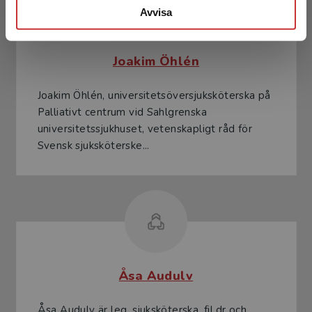
Avvisa
Joakim Öhlén
Joakim Öhlén, universitetsöversjuksköterska på
Palliativt centrum vid Sahlgrenska
universitetssjukhuset, vetenskapligt råd för
Svensk sjuksköterske...
Åsa Audulv
Åsa Audulv är leg. sjuksköterska, fil.dr och