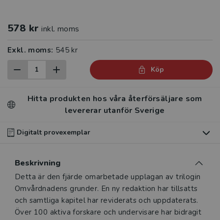
578 kr
inkl. moms
Exkl. moms:
545 kr
Köp
Hitta produkten hos våra återförsäljare som
levererar utanför Sverige
Digitalt provexemplar
Du som undervisar kan beställa ett kostnadsfritt
Beskrivning
digitalt provexemplar av den här produkten
.
Beskrivning
Detta är den fjärde omarbetade upplagan av trilogin
Våra digitala provexemplar tillhandahålls via Studora.se
Omvårdnadens grunder. En ny redaktion har tillsatts
och ger dig tillgång till boken under 180 dagar. Observera
och samtliga kapitel har reviderats och uppdaterats.
att erbjudandet endast gäller relevanta produkter för din
Över 100 aktiva forskare och undervisare har bidragit