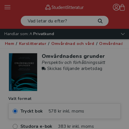
Handlar som:
Privatkund
Hem
/
Kurslitteratur
/
Omvårdnad och vård
/
Omvårdnad oc
Omvårdnadens grunder
Perspektiv och förhållningssätt
Skickas följande arbetsdag
Valt format
Tryckt bok
578 kr inkl. moms
Studora e-bok
383 kr inkl. moms