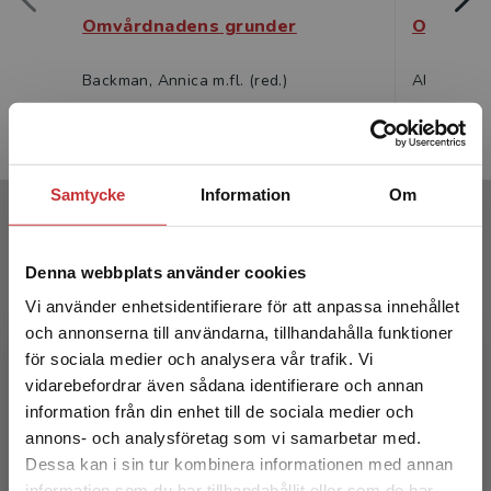
Omvårdnadens grunder
Omvårdn
Backman, Annica m.fl. (red.)
Almerud, So
457 kr
inkl. moms
1 283 kr
i
Exkl. moms: 431 kr
Exkl. moms
Samtycke
Information
Om
Författare
Denna webbplats använder cookies
Vi använder enhetsidentifierare för att anpassa innehållet
och annonserna till användarna, tillhandahålla funktioner
för sociala medier och analysera vår trafik. Vi
Begränsad fraktregion
vidarebefordrar även sådana identifierare och annan
Lena Marmstål Hammar
information från din enhet till de sociala medier och
annons- och analysföretag som vi samarbetar med.
Lena Marmstål Hammar är leg. sjuksköterska,
Dessa kan i sin tur kombinera informationen med annan
dr med.vet. och professor i vårdvetenskap vid
information som du har tillhandahållit eller som de har