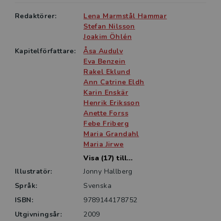
Redaktörer:
Lena Marmstål Hammar
Stefan Nilsson
Joakim Öhlén
Kapitelförfattare:
Åsa Audulv
Eva Benzein
Rakel Eklund
Ann Catrine Eldh
Karin Enskär
Henrik Eriksson
Anette Forss
Febe Friberg
Maria Grandahl
Maria Jirwe
Visa (17) till...
Illustratör:
Jonny Hallberg
Språk:
Svenska
ISBN:
9789144178752
Utgivningsår:
2009