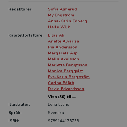
Redaktörer:
Sofia Almerud
My Engström
Anna-Karin Edberg
Helle Wijk
Kapitelförfattare:
Lilas Ali
Anette Alvariza
Pia Andersson
Margareta Asp
Malin Axelsson
Mariette Bengtsson
Monica Bergqvist
Eva-Karin Bergström
Carina Bååth
David Edvardsson
Visa (30) till...
Illustratör:
Lena Lyons
Språk:
Svenska
ISBN:
9789144178738