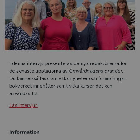
människors behov, att kommunicera med empati och
att agera med både kunskap och omdöme i varje
möte. Verket ger en heltäckande introduktion till
grundläggande omvårdnad och vägleder studenten
genom såväl teoretiska modeller som praktiska
färdigheter.
Omvårdnadens grunder är skriven för
I denna intervju presenteras de nya redaktörerna för
sjuksköterskestudenter vid universitet och hög-skolor.
de senaste upplagorna av
Omvårdnadens grunder.
Verket är skrivet som kurslitteratur för att följa
Du kan också läsa om vilka nyheter och förändringar
studenten under utbildningens alla tre år. Böckerna
bokverket innehåller samt vilka kurser det kan
läses utan inbördes ordning.
användas till.
Läs intervjun
Information