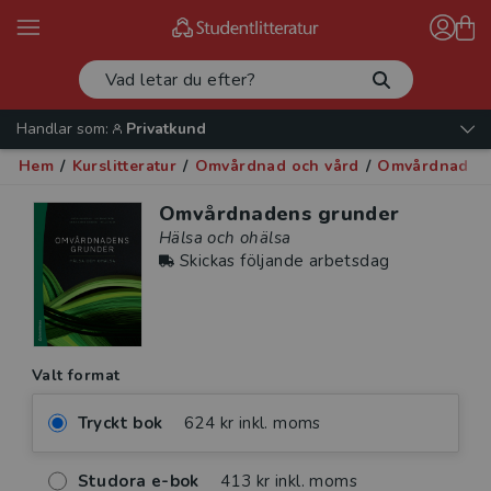
Handlar som:
Privatkund
Hem
/
Kurslitteratur
/
Omvårdnad och vård
/
Omvårdnad oc
Omvårdnadens grunder
Hälsa och ohälsa
Skickas följande arbetsdag
Valt format
Tryckt bok
624 kr inkl. moms
Studora e-bok
413 kr inkl. moms