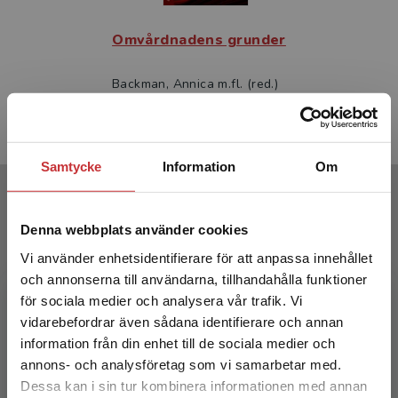
Omvårdnadens grunder
Backman, Annica m.fl. (red.)
457 kr
inkl. moms
Exkl. moms: 431 kr
Samtycke
Information
Om
Författare
Denna webbplats använder cookies
Vi använder enhetsidentifierare för att anpassa innehållet
och annonserna till användarna, tillhandahålla funktioner
för sociala medier och analysera vår trafik. Vi
Begränsad fraktregion
vidarebefordrar även sådana identifierare och annan
Sofia Almerud
information från din enhet till de sociala medier och
annons- och analysföretag som vi samarbetar med.
Dessa kan i sin tur kombinera informationen med annan
Sofia Almerud är specialistsjuksköterska med