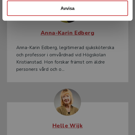
Avvisa
Anna-Karin Edberg
Anna-Karin Edberg, legitimerad sjuksköterska
och professor i omvårdnad vid Högskolan
Kristianstad. Hon forskar främst om äldre
personers vård och o...
Helle Wijk