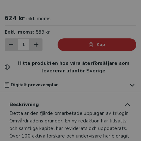
624 kr
inkl. moms
Exkl. moms:
589 kr
Köp
Hitta produkten hos våra återförsäljare som
levererar utanför Sverige
Digitalt provexemplar
Du som undervisar kan beställa ett kostnadsfritt
Beskrivning
digitalt provexemplar av den här produkten
.
Beskrivning
Detta är den fjärde omarbetade upplagan av trilogin
Våra digitala provexemplar tillhandahålls via Studora.se
Omvårdnadens grunder. En ny redaktion har tillsatts
och ger dig tillgång till boken under 180 dagar. Observera
och samtliga kapitel har reviderats och uppdaterats.
att erbjudandet endast gäller relevanta produkter för din
Över 100 aktiva forskare och undervisare har bidragit