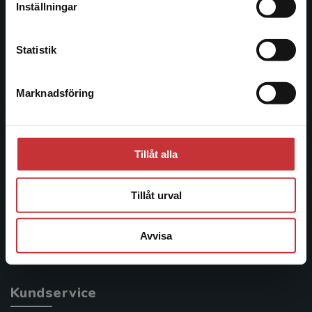
Inställningar
informationstjänster i utbudet, finns Studentlitteratur med
Kontakta kundservice
längs hela kunskapsresan.
Statistik
Kontakta oss
Marknadsföring
Stäng
Kontakta oss
046-31 20 00
Postadress:
Tillåt alla
Box 141
221 00 Lund
Tillåt urval
Besöksadress:
Avvisa
Åkergränden 1
Kundservice