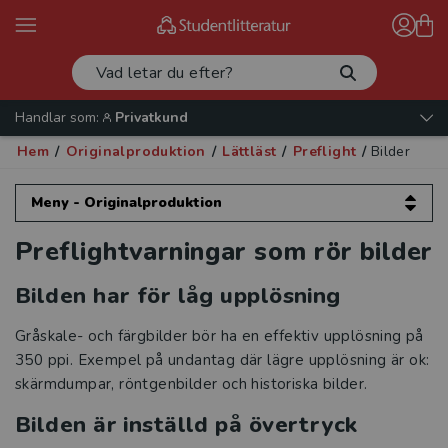
Handlar som:
Privatkund
Hem
/
Originalproduktion
/
Lättläst
/
Preflight
/
Bilder
Meny - Originalproduktion
Preflightvarningar som rör bilder
Originalproduktion
Bilden har för låg upplösning
Kurslitteratur
Gråskale- och färgbilder bör ha en effektiv upplösning på
Läromedel
350 ppi. Exempel på undantag där lägre upplösning är ok:
skärmdumpar, röntgenbilder och historiska bilder.
Lättläst
Bilden är inställd på övertryck
Inställningar