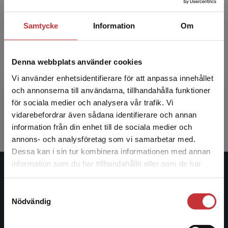
Bildens färgmängd överstiger 300 %
Bilder
Samtycke
Information
Om
Färgmängd över 300 % kan leda till smetning i tryck. Du
Teckensnitt
bör säkerställa att färgmängden ej överstiger 300 %.
Leverans
Denna webbplats använder cookies
Bitmappsbilden är lågupplöst
Vi använder enhetsidentifierare för att anpassa innehållet
Kringfiler
Bitmappsbildens effektiva upplösning är lägre än 600 ppi
och annonserna till användarna, tillhandahålla funktioner
– bör vara minst 800 ppi och gärna 1200 eller 2400 ppi.
för sociala medier och analysera vår trafik. Vi
Filnamn
Ändra bildens storlek så att den effektiva upplösningen
Begränsad fraktregion
vidarebefordrar även sådana identifierare och annan
hamnar över 800 ppi.
information från din enhet till de sociala medier och
Allmänna villkor
annons- och analysföretag som vi samarbetar med.
Dessa kan i sin tur kombinera informationen med annan
information som du har tillhandahållit eller som de har
Det verkar som att du besöker
Studentlitteratur
samlat in när du har använt deras tjänster.
studentlitteratur.se via en enhet utanför Sverige.
Samtyckesval
Vi erbjuder inte leveranser utanför Sverige. För
Studentlitteratur grundades 1963 och är idag Sveriges
Nödvändig
att kunna slutföra ett köp måste
ledande utbildningsförlag. Med läromedel, kurslitteratur,
leveransadressen vara i Sverige.
Läs mer
facklitteratur, utbildningar och digitala