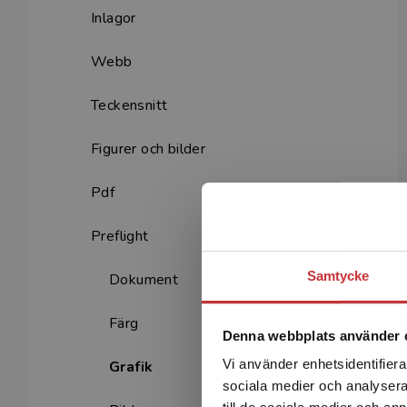
Inlagor
Webb
Teckensnitt
Figurer och bilder
Pdf
Preflight
Samtycke
Dokument
Färg
Denna webbplats använder 
Vi använder enhetsidentifierar
Grafik
sociala medier och analysera 