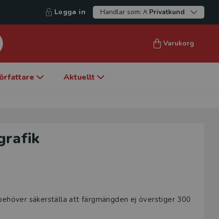
Logga in
Handlar som:
Privatkund
Varukorg
örfattare
Aktuellt
grafik
behöver säkerställa att färgmängden ej överstiger 300