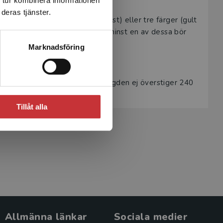
e misspass i tryck.
 tur kombinera informationen
deras tjänster.
ärger går att skapa med två (helst) eller tre färger (gult
tt ändra procentsatserna, dvs. minst en av dessa bör
Marknadsföring
behöver säkerställa att färgmängden ej överstiger 240
Tillåt alla
Allmänna länkar
Sociala medier