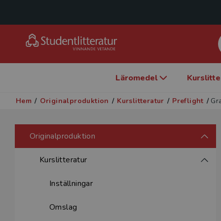
Läromedel
Kurslitt
Hem
/
Originalproduktion
/
Kurslitteratur
/
Preflight
/
Gra
Originalproduktion
Kurslitteratur
Inställningar
Omslag