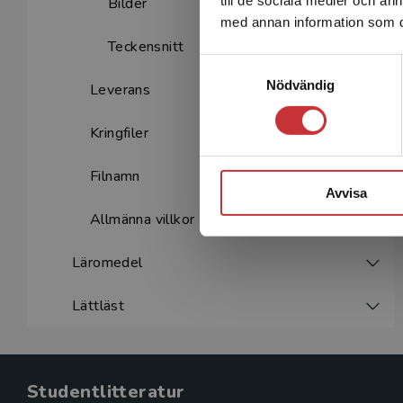
till de sociala medier och a
Bilder
med annan information som du 
Teckensnitt
Samtyckesval
Nödvändig
Leverans
Kringfiler
Filnamn
Avvisa
Allmänna villkor
Läromedel
Lättläst
Studentlitteratur