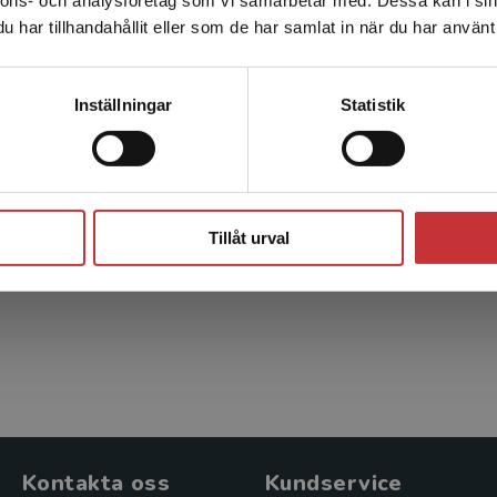
Linjer med fyra färger som är tunnare än 2,5 punkter kan g
nnons- och analysföretag som vi samarbetar med. Dessa kan i sin
Sverige. För att kunna slutföra ett köp måste
har tillhandahållit eller som de har samlat in när du har använt 
leveransadressen vara i Sverige.
Läs mer
Tunna linjers färg bör aldrig bestå av fyra färger. Många f
får gärna vara den tredje färgen). Justera färgen genom a
Kontakta kundservice
vara 0 %.
Inställningar
Statistik
Linjens färgmängd överstiger 240 %
Färgmängd över 240 % kan leda till misspass i tryck. Du 
Stäng
%.
Tillåt urval
Kontakta oss
Kundservice