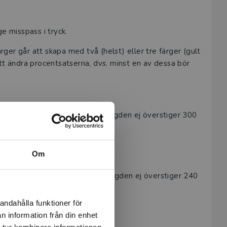
e misspass i tryck.
ärger går att skapa med två (helst) eller tre färger (gult
tt ändra procentsatserna, dvs. minst en av dessa bör
behöver säkerställa att färgmängden ej överstiger 300
Om
behöver säkerställa att färgmängden ej överstiger 240
andahålla funktioner för
n information från din enhet