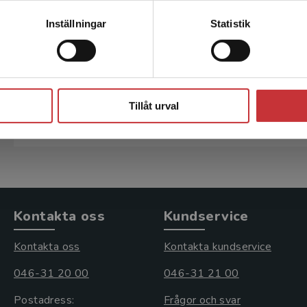
Kontakta kundservice
Inställningar
Statistik
Uppdrag kan ges som enbart omfattar formgivning. Ett upp
slutligen leverera tryckfärdiga pdf:er. Uppdragen specificer
produktionsplan etc. i samband med beställning.
6 Leverans
Stäng
Tillåt urval
Uppdragstagaren har att följa Studentlitteraturs krav och ri
leveransvillkor för grafiska prestationer 2020 (ALG 20) ti
Kontakta oss
Kundservice
Kontakta oss
Kontakta kundservice
046-31 20 00
046-31 21 00
Postadress:
Frågor och svar