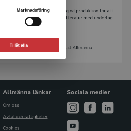
Marknadsföring
drag kan även innefatta all originalproduktion för att
as från fall till fall av Studentlitteratur med underlag,
Tillåt alla
ktlinjer för leverans. I övrigt skall Allmänna
llämpas.
Allmänna länkar
Sociala medier
Om oss
Avtal och rättigheter
Cookies