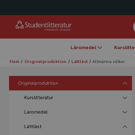
Läromedel
Kurslitt
Hem
/
Originalproduktion
/
Lättläst
/
Allmänna villkor
Originalproduktion
Kurslitteratur
Läromedel
Lättläst