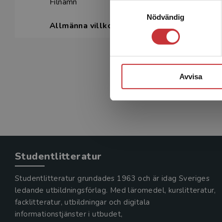
Filnamn
Samtyckesval
Nödvändig
Allmänna villkor
Avvisa
Studentlitteratur
Studentlitteratur grundades 1963 och är idag Sveriges
ledande utbildningsförlag. Med läromedel, kurslitteratur,
facklitteratur, utbildningar och digitala
informationstjänster i utbudet,