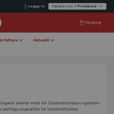
Logga in
Handlar som:
Privatkund
Varukorg
örfattare
Aktuellt
gstagaren arbetar med) blir Studentlitteraturs egendom
samtliga originalfiler till Studentlitteratur.