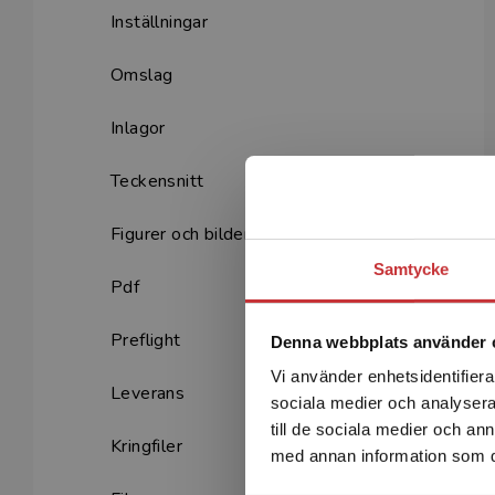
Inställningar
Omslag
Inlagor
Teckensnitt
Figurer och bilder
Samtycke
Pdf
Preflight
Denna webbplats använder 
Vi använder enhetsidentifierar
Leverans
sociala medier och analysera 
till de sociala medier och a
Kringfiler
med annan information som du 