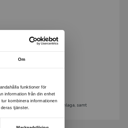
Om
andahålla funktioner för
n information från din enhet
 tur kombinera informationen
ar och teckensnitt till omslag/inlaga, samt
deras tjänster.
Marknadsföring