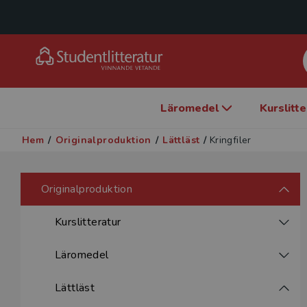
Läromedel
Kurslitt
Hem
/
Originalproduktion
/
Lättläst
/
Kringfiler
Originalproduktion
Kurslitteratur
Läromedel
Lättläst