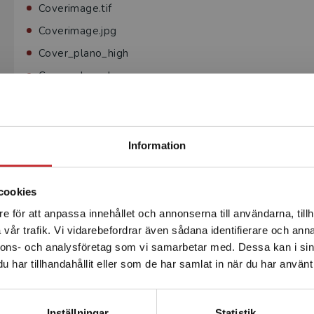
Coverimage.tif
Coverimage.jpg
Cover_plano_high
Cover_plano_low
Coverimage_ebok.jpg
Coverimage_ljudbok.jpg
Begränsad fraktregion
Information
Kringfiler till inlaga
Inside_low
cookies
Smakprov
e för att anpassa innehållet och annonserna till användarna, tillh
Det verkar som att du besöker studentlitteratur.se via en
E-bok
vår trafik. Vi vidarebefordrar även sådana identifierare och anna
enhet utanför Sverige. Vi erbjuder inte leveranser utanför
nnons- och analysföretag som vi samarbetar med. Dessa kan i sin
Sverige. För att kunna slutföra ett köp måste
För att göra kringfiler behövs InDesigndokument med länk
har tillhandahållit eller som de har samlat in när du har använt 
leveransadressen vara i Sverige.
Läs mer
specifikationer på vilka sidor ur inlagan som ska användas.
Kontakta kundservice
Inställningar
Statistik