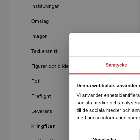
Inställningar
Omslag
Inlagor
Teckensnitt
Samtycke
Figurer och bilder
Pdf
Denna webbplats använder 
Vi använder enhetsidentifierar
Preflight
sociala medier och analysera 
till de sociala medier och a
Leverans
med annan information som du 
Kringfiler
Samtyckesval
Nödvändig