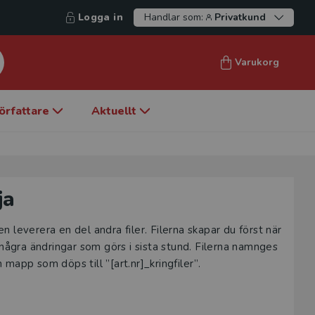
Logga in
Handlar som:
Privatkund
Varukorg
örfattare
Aktuellt
ja
en leverera en del andra filer. Filerna skapar du först när
 några ändringar som görs i sista stund. Filerna namnges
mapp som döps till ”[art.nr]_kringfiler”.