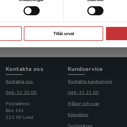
Stäng
Tillåt urval
Kontakta oss
Kundservice
Kontakta oss
Kontakta kundservice
046-31 20 00
046-31 21 00
Postadress:
Frågor och svar
Box 141
Köpvillkor
221 00 Lund
Systemkrav