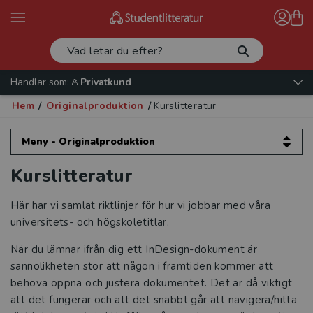
Handlar som:
Privatkund
Hem
/
Originalproduktion
/
Kurslitteratur
Meny - Originalproduktion
Kurslitteratur
Originalproduktion
Kurslitteratur
Här har vi samlat riktlinjer för hur vi jobbar med våra
universitets- och högskoletitlar.
Inställningar
När du lämnar ifrån dig ett InDesign-dokument är
sannolikheten stor att någon i framtiden kommer att
Omslag
behöva öppna och justera dokumentet. Det är då viktigt
att det fungerar och att det snabbt går att navigera/hitta
Inlagor