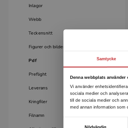
Inlagor
Webb
Teckensnitt
Figurer och bilder
Samtycke
Pdf
Preflight
Denna webbplats använder 
Vi använder enhetsidentifierar
Leverans
sociala medier och analysera 
till de sociala medier och a
Kringfiler
med annan information som du 
Filnamn
Samtyckesval
Nödvändig