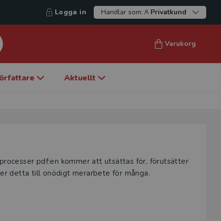
Logga in
Handlar som:
Privatkund
Varukorg
örfattare
Aktuellt
la processer pdf:en kommer att utsättas för, förutsätter
der detta till onödigt merarbete för många.