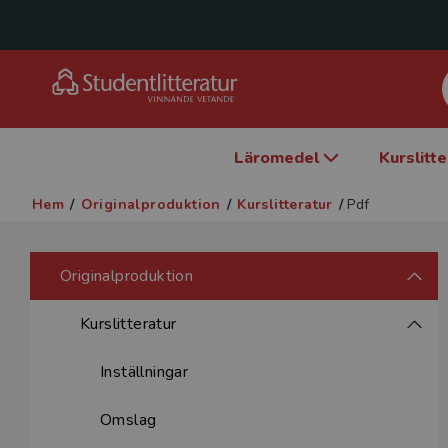
Läromedel
Kurslitt
Hem
/
Originalproduktion
/
Kurslitteratur
/
Pdf
Originalproduktion
Kurslitteratur
Inställningar
Omslag