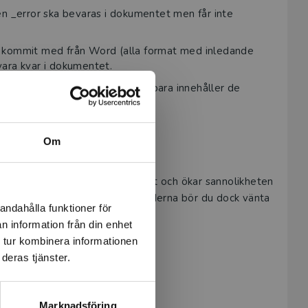
n _error ska bevaras i dokumentet men får inte
 kommit med från Word (alla format med inledande
vara kvar i dokumentet.
försäkra dig om att dokumentet bara innehåller de
ch att rätt tryckeri är inlagt.
Om
rrektur. Du kan då rätta fel direkt och ökar sannolikheten
a upptäcks. Slutjustering av bilderna bör du dock vänta
andahålla funktioner för
ht-rapporten.
n information från din enhet
 tur kombinera informationen
deras tjänster.
Marknadsföring