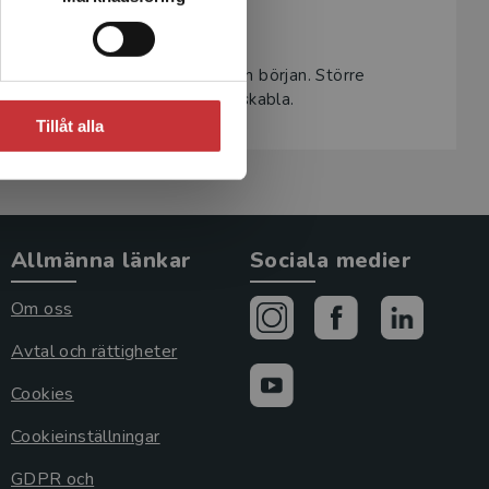
Preflight
, så du kan göra rätt från början. Större
odkänt är både arbetsamma och riskabla.
Tillåt alla
Allmänna länkar
Sociala medier
Om oss
Avtal och rättigheter
Cookies
Cookieinställningar
GDPR och