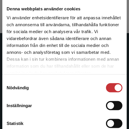
att upptäcka att något textparti har ett avvikande
Filnamn
Denna webbplats använder cookies
teckensnitt fast den inte ska ha det (ex.: en fotnot som
använder ”Times New Roman” i stället för ”Minion Pro").
Vi använder enhetsidentifierare för att anpassa innehållet
Allmänna villkor
och annonserna till användarna, tillhandahålla funktioner
för sociala medier och analysera vår trafik. Vi
Lättläst
Begränsad fraktregion
vidarebefordrar även sådana identifierare och annan
information från din enhet till de sociala medier och
Studentlitteratur
annons- och analysföretag som vi samarbetar med.
Dessa kan i sin tur kombinera informationen med annan
Studentlitteratur grundades 1963 och är idag Sveriges
information som du har tillhandahållit eller som de har
ledande utbildningsförlag. Med läromedel, kurslitteratur,
Det verkar som att du besöker
samlat in när du har använt deras tjänster.
facklitteratur, utbildningar och digitala
studentlitteratur.se via en enhet utanför Sverige.
informationstjänster i utbudet, finns Studentlitteratur med
Samtyckesval
Vi erbjuder inte leveranser utanför Sverige. För
Nödvändig
längs hela kunskapsresan.
att kunna slutföra ett köp måste
leveransadressen vara i Sverige.
Läs mer
Kontakta oss
Inställningar
Kontakta kundservice
Kontakta oss
Statistik