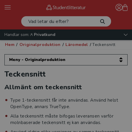
Handlar som:
Privatkund
Hem
/
Originalproduktion
/
Läromedel
/
Teckensnitt
Meny - Originalproduktion
Teckensnitt
Originalproduktion
Allmänt om teckensnitt
Kurslitteratur
Type 1-teckensnitt får inte användas. Använd helst
Läromedel
OpenType, annars TrueType.
Inställningar
Alla teckensnitt måste bifogas leveransen varför
molnbaserade teckensnitt ej kan användas.
Omslag