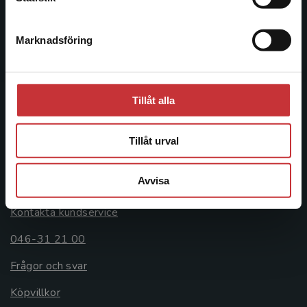
046-31 20 00
Marknadsföring
Stäng
Postadress:
Box 141
221 00 Lund
Tillåt alla
Besöksadress:
Åkergränden 1
Tillåt urval
Kundservice
Avvisa
Kontakta kundservice
046-31 21 00
Frågor och svar
Köpvillkor