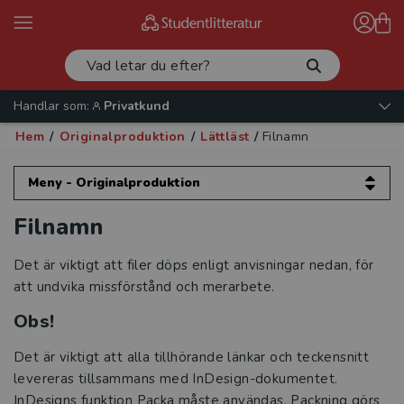
Handlar som:
Privatkund
Hem
/
Originalproduktion
/
Lättläst
/
Filnamn
Meny - Originalproduktion
Filnamn
Originalproduktion
Kurslitteratur
Det är viktigt att filer döps enligt anvisningar nedan, för
att undvika missförstånd och merarbete.
Läromedel
Obs!
Lättläst
Det är viktigt att alla tillhörande länkar och teckensnitt
levereras tillsammans med InDesign-dokumentet.
Inställningar
InDesigns funktion Packa måste användas. Packning görs