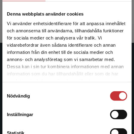
Allmänna villkor
inside low
Denna webbplats använder cookies
(smakprov döps enligt ISBN-nummer utan streck
Vi använder enhetsidentifierare för att anpassa innehållet
mellan)
och annonserna till användarna, tillhandahålla funktioner
för sociala medier och analysera vår trafik. Vi
Begränsad fraktregion
vidarebefordrar även sådana identifierare och annan
information från din enhet till de sociala medier och
Studentlitteratur
annons- och analysföretag som vi samarbetar med.
Dessa kan i sin tur kombinera informationen med annan
Studentlitteratur grundades 1963 och är idag Sveriges
information som du har tillhandahållit eller som de har
Det verkar som att du besöker
ledande utbildningsförlag. Med läromedel, kurslitteratur,
samlat in när du har använt deras tjänster.
studentlitteratur.se via en enhet utanför Sverige.
facklitteratur, utbildningar och digitala
Samtyckesval
Vi erbjuder inte leveranser utanför Sverige. För
informationstjänster i utbudet, finns Studentlitteratur med
Nödvändig
att kunna slutföra ett köp måste
längs hela kunskapsresan.
leveransadressen vara i Sverige.
Läs mer
Inställningar
Kontakta oss
Kontakta kundservice
Kontakta oss
Statistik