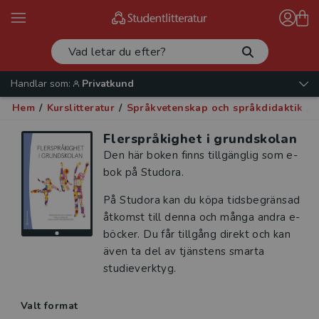
Handlar som:
Privatkund
Hem
/
Kurslitteratur
/
Språkvetenskap och språkdidaktik
/
Flerspråkighet i grundskolan
Den här boken finns tillgänglig som e-
bok på Studora.
På Studora kan du köpa tidsbegränsad
åtkomst till denna och många andra e-
böcker. Du får tillgång direkt och kan
även ta del av tjänstens smarta
studieverktyg.
Valt format