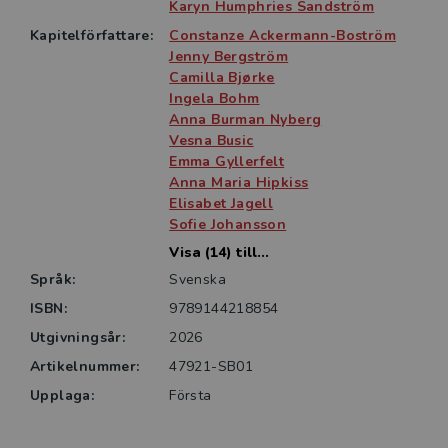
lärarutbildare och skolledare.
Karyn Humphries Sandström
Kapitelförfattare:
Constanze Ackermann-Boström
Jenny Bergström
Camilla Bjørke
Ingela Bohm
Anna Burman Nyberg
Vesna Busic
Emma Gyllerfelt
Anna Maria Hipkiss
Elisabet Jagell
Sofie Johansson
Visa (14) till...
Språk:
Svenska
ISBN:
9789144218854
Utgivningsår:
2026
Artikelnummer:
47921-SB01
Upplaga:
Första