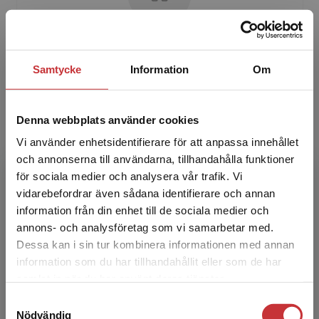
Carla Jonsson
Samtycke
Information
Om
Carla Jonsson är professor i pedagogiskt
arbete vid Institutionen för språkstudier vid
Umeå universitet och docent i tvåspråkighet
Denna webbplats använder cookies
vid Stockholms u...
Vi använder enhetsidentifierare för att anpassa innehållet
och annonserna till användarna, tillhandahålla funktioner
för sociala medier och analysera vår trafik. Vi
Begränsad fraktregion
vidarebefordrar även sådana identifierare och annan
information från din enhet till de sociala medier och
annons- och analysföretag som vi samarbetar med.
Dessa kan i sin tur kombinera informationen med annan
information som du har tillhandahållit eller som de har
Karyn Humphries Sandström
Det verkar som att du besöker
samlat in när du har använt deras tjänster.
studentlitteratur.se via en enhet utanför Sverige.
Samtyckesval
Karyn Humphries Sandström är
Vi erbjuder inte leveranser utanför Sverige. För
Nödvändig