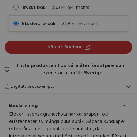
Tryckt bok
353 kr inkl. moms
Studora e-bok
219 kr inkl. moms
Köp på Studora
Hitta produkten hos våra återförsäljare som
levererar utanför Sverige
Digitalt provexemplar
Du som undervisar kan beställa ett kostnadsfritt
Beskrivning
digitalt provexemplar av den här produkten
.
Beskrivning
Elever i svensk grundskola har kunskaper i och
Våra digitala provexemplar tillhandahålls via Studora.se
erfarenheter av många olika språk. Sådana kunskaper
och ger dig tillgång till boken under 180 dagar. Observera
efterfrågas i ett globaliserat samhälle, där
att erbjudandet endast gäller relevanta produkter för din
internationalisering står högt upp på agendan. För att