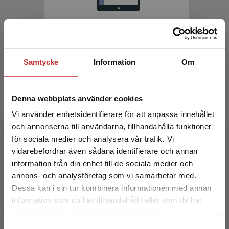
Flerspråkighet i grundskolan
Norlund Shaswar, Annika m.fl. (red.)
Samtycke
Information
Om
219 kr
inkl. moms
Exkl. moms: 207 kr
Denna webbplats använder cookies
Vi använder enhetsidentifierare för att anpassa innehållet
och annonserna till användarna, tillhandahålla funktioner
för sociala medier och analysera vår trafik. Vi
Begränsad fraktregion
vidarebefordrar även sådana identifierare och annan
information från din enhet till de sociala medier och
annons- och analysföretag som vi samarbetar med.
Dessa kan i sin tur kombinera informationen med annan
Kidworthy Works
information som du har tillhandahållit eller som de har
Det verkar som att du besöker
samlat in när du har använt deras tjänster.
studentlitteratur.se via en enhet utanför Sverige.
Sandström, Karyn
Samtyckesval