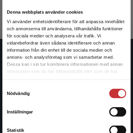
353 kr
inkl. moms
219 kr
ink
Denna webbplats använder cookies
Exkl. moms: 333 kr
Exkl. moms
Vi använder enhetsidentifierare för att anpassa innehållet
och annonserna till användarna, tillhandahålla funktioner
för sociala medier och analysera vår trafik. Vi
Begränsad fraktregion
vidarebefordrar även sådana identifierare och annan
information från din enhet till de sociala medier och
Studentlitteratur
annons- och analysföretag som vi samarbetar med.
Dessa kan i sin tur kombinera informationen med annan
Studentlitteratur grundades 1963 och är idag Sveriges
information som du har tillhandahållit eller som de har
ledande utbildningsförlag. Med läromedel, kurslitteratur,
Det verkar som att du besöker
samlat in när du har använt deras tjänster.
facklitteratur, utbildningar och digitala
studentlitteratur.se via en enhet utanför Sverige.
Samtyckesval
informationstjänster i utbudet, finns Studentlitteratur med
Vi erbjuder inte leveranser utanför Sverige. För
Nödvändig
längs hela kunskapsresan.
att kunna slutföra ett köp måste
leveransadressen vara i Sverige.
Läs mer
Inställningar
Kontakta oss
Kontakta kundservice
Kontakta oss
Statistik