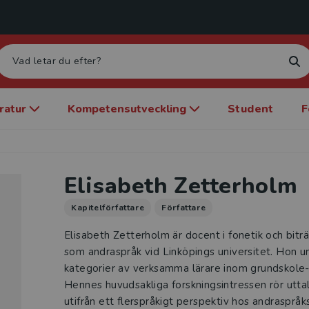
eratur
Kompetensutveckling
Student
F
Elisabeth Zetterholm
Kapitelförfattare
Författare
Elisabeth Zetterholm är docent i fonetik och bitr
som andraspråk vid Linköpings universitet. Hon und
kategorier av verksamma lärare inom grundskole-
Hennes huvudsakliga forskningsintressen rör uttal
utifrån ett flerspråkigt perspektiv hos andraspråk