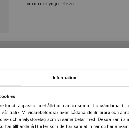
vuxna och yngre elever.
Produkter
Begränsad fraktregion
Information
cookies
e för att anpassa innehållet och annonserna till användarna, tillh
Det verkar som att du besöker studentlitteratur.se via en
vår trafik. Vi vidarebefordrar även sådana identifierare och anna
enhet utanför Sverige. Vi erbjuder inte leveranser utanför
nnons- och analysföretag som vi samarbetar med. Dessa kan i sin
Sverige. För att kunna slutföra ett köp måste
har tillhandahållit eller som de har samlat in när du har använt 
leveransadressen vara i Sverige.
Läs mer