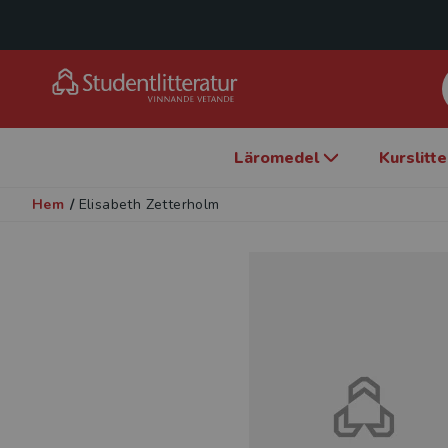
Läromedel
Kurslitt
Hem
/
Elisabeth Zetterholm