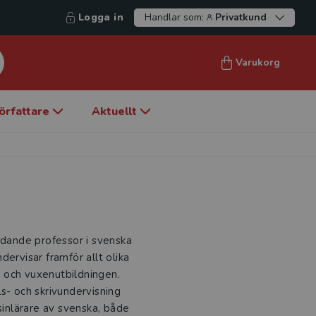
Logga in
Handlar som:
Privatkund
Varukorg
örfattare
Aktuellt
ädande professor i svenska
ervisar framför allt olika
 och vuxenutbildningen.
s- och skrivundervisning
sinlärare av svenska, både