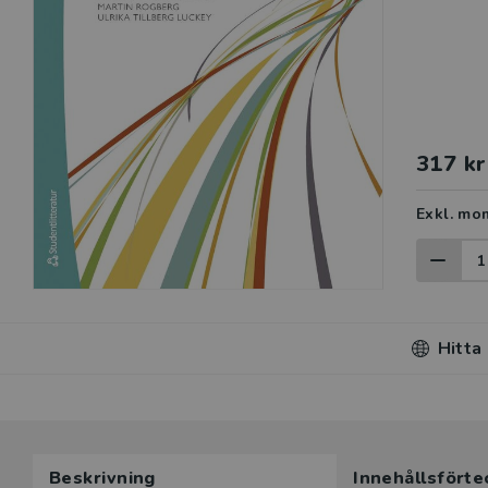
317 kr
Exkl. mo
Hitta
Du som unde
Beskrivning
Innehållsförte
här produk