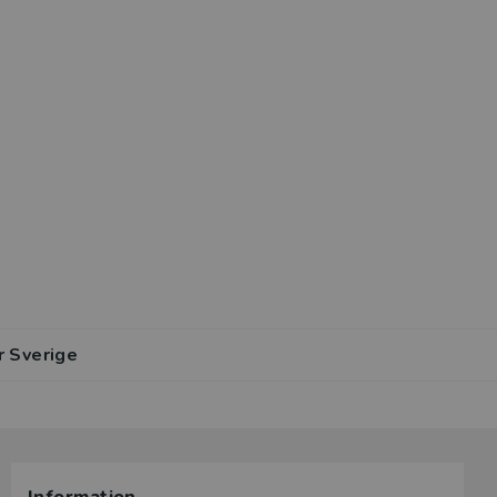
r Sverige
lar av den