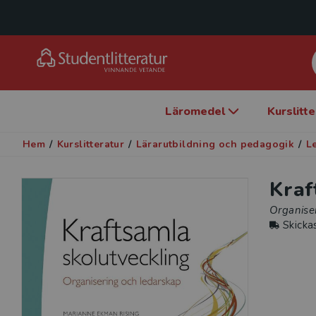
Läromedel
Kurslitt
Hem
/
Kurslitteratur
/
Lärarutbildning och pedagogik
/
L
Kraf
Organise
Skicka