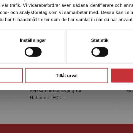
fallgroparna och istället bygga utvecklingskapacitet som
vår trafik. Vi vidarebefordrar även sådana identifierare och anna
enhet utanför Sverige. Vi erbjuder inte leveranser utanför
nnons- och analysföretag som vi samarbetar med. Dessa kan i sin
Sverige. För att kunna slutföra ett köp måste
har tillhandahållit eller som de har samlat in när du har använt 
leveransadressen vara i Sverige.
Läs mer
Kontakta kundservice
Inställningar
Statistik
g
Martin Rogberg
i
Martin Rogberg, PhD, arbetar på
Ulr
Stäng
i
Institutionen för pedagogik och
kon
Tillåt urval
didaktik vid Stockholms
(w
universitet. Han är
me
verksamhetsansvarig för
Exe
Nationellt FOU-...