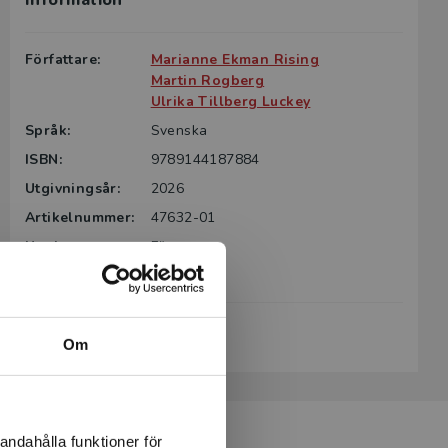
Information
g till boken
ter för din
Författare:
Marianne Ekman Rising
id kontakta
Martin Rogberg
rodukten.
Ulrika Tillberg Luckey
Språk:
Svenska
m det gäller
ISBN:
9789144187884
tsgivare.
Utgivningsår:
2026
Artikelnummer:
47632-01
Upplaga:
Första
Sidantal:
174
Köp- och leveransvillkor
Om
andahålla funktioner för