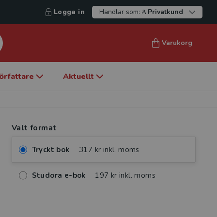
Logga in
Handlar som:
Privatkund
Varukorg
örfattare
Aktuellt
Valt format
Tryckt bok
317 kr inkl. moms
Studora e-bok
197 kr inkl. moms