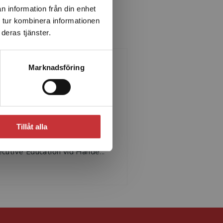
n information från din enhet
 tur kombinera informationen
deras tjänster.
Marknadsföring
Ulrika Tillberg Luckey
ika Tillberg Luckey, PhD, är
sult i konsultnätverket Gro
Tillåt alla
ww.gro.nu) samt samarbetar
d Högskolan Dalarna och
cutive Education vid Hande...