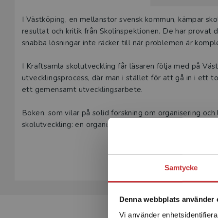
Våra digital
Beskrivning
I Västköping, en mellanstor svensk kommun, kämpar sko
under 180 da
resultat och kritik från Skolinspektionen. De har provat
undervisning
snabba lösningar inte räcker till när problemen är kompl
vår
kundserv
I Kraftsamla skolutveckling får läsaren följa med på Vä
Den här prod
utvecklingsprocess, där man i stället för att gå in i ett 
tjänsteexempl
ett gemensamt utvecklingsarbete.
L
Boken, som vilar på solid forskning om organisering och 
skolutveckling: en organiserad kraftsamling av utveckling
enheter och olika hierarkiska nivåer för ett gemensamt lä
Visa hela be
elever.
Samtycke
Kraftsamla skolutveckling riktar sig till skolchefer, skolu
med flera som söker välgrundade strategier för hållbar 
Denna webbplats använder 
”Många inom skolans värld känner igen frustrationen över
Vi använder enhetsidentifierar