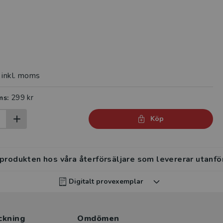
inkl. moms
299 kr
ms:
Köp
 produkten hos våra återförsäljare som levererar utanfö
Digitalt provexemplar
rvisar kan beställa ett kostnadsfritt digitalt provexemp
ckning
ten
.
Omdömen