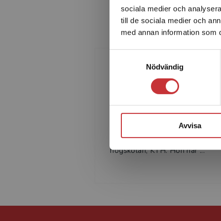
verktyg och insikter som hjälper dig undvika de vanliga 
sociala medier och analysera 
håller över tid.”
till de sociala medier och a
med annan information som du 
Johann Packendorff, Professor, KTH
Samtyckesval
Nödvändig
Marianne Ekman Risin
Marianne Ekman Rising är fil.dr 
psykologi och senior professor 
Avvisa
arbetsvetenskap, tidigare
verksam vid Kungliga tekniska
högskolan, KTH. Hon har ...