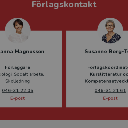
Förlagskontakt
sanna Magnusson
Susanne Borg-T
Förläggare
Förlagskoordinat
ologi, Socialt arbete,
Kurslitteratur o
Skolledning
Kompetensutveckl
046-31 22 05
046-31 21 61
E-post
E-post