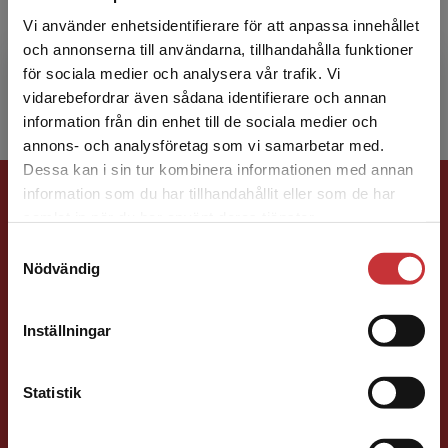
specialpedagogik och docent i pedagogik, har
Vi använder enhetsidentifierare för att anpassa innehållet
varit verksam som lektor i pedagogik vid
och annonserna till användarna, tillhandahålla funktioner
Högskolan Dalarna. År 2...
för sociala medier och analysera vår trafik. Vi
Begränsad fraktregion
vidarebefordrar även sådana identifierare och annan
information från din enhet till de sociala medier och
annons- och analysföretag som vi samarbetar med.
Dessa kan i sin tur kombinera informationen med annan
Förlagskontakt
information som du har tillhandahållit eller som de har
Det verkar som att du besöker
samlat in när du har använt deras tjänster.
studentlitteratur.se via en enhet utanför Sverige.
Samtyckesval
Vi erbjuder inte leveranser utanför Sverige. För
Nödvändig
att kunna slutföra ett köp måste
leveransadressen vara i Sverige.
Läs mer
Inställningar
Sigrid Ekblad
Kontakta kundservice
Statistik
Förläggare
Lärarutbildning och pedagogik