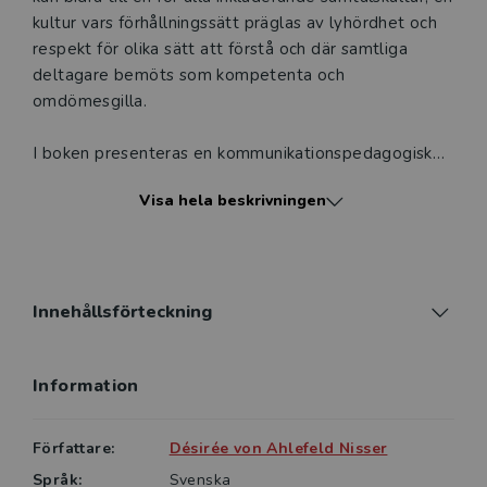
kultur vars förhållningssätt präglas av lyhördhet och
respekt för olika sätt att förstå och där samtliga
deltagare bemöts som kompetenta och
omdömesgilla.
I boken presenteras en kommunikationspedagogisk
teori för att förstå vad inkluderande samtal i förskola
Visa hela beskrivningen
och skola kan innebära. Denna teori varvas och
illustreras med hjälp av rika, autentiska exempel.
Dessa handlar dels om samtal med och om elever
som möter utmaningar i skolan, dels om samtal inom
ramen för kollegialt lärande. Den
Innehållsförteckning
kommunikationsteoretiska ansatsen kombinerar
insikter från framför allt Freire, Habermas, Benhabib
Information
och Bornemark och har utvecklats och prövats inom
en pedagogisk praktik. Dock är teorin användbar i alla
professionella sammanhang där man eftersträvar en
Författare:
Désirée von Ahlefeld Nisser
inkluderande samtalskultur.
Språk:
Svenska