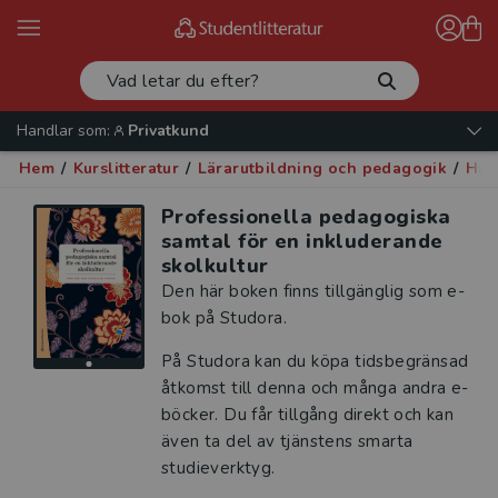
Handlar som:
Privatkund
Hem
/
Kurslitteratur
/
Lärarutbildning och pedagogik
/
Han
Professionella pedagogiska
samtal för en inkluderande
skolkultur
Den här boken finns tillgänglig som e-
bok på Studora.
På Studora kan du köpa tidsbegränsad
åtkomst till denna och många andra e-
böcker. Du får tillgång direkt och kan
även ta del av tjänstens smarta
studieverktyg.