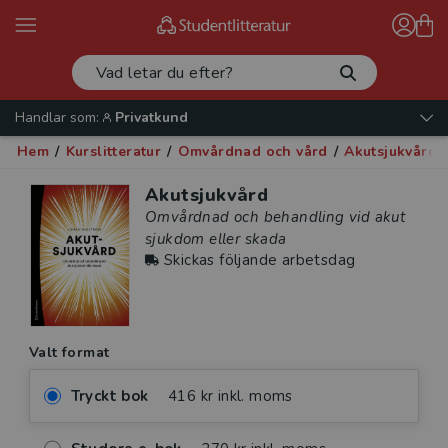
Handlar som:
Privatkund
Hem
/
Kurslitteratur
/
Omvårdnad och vård
/
Akutsjukvård
/
Akutsjukvård
Omvårdnad och behandling vid akut
sjukdom eller skada
Skickas följande arbetsdag
Valt format
Tryckt bok
416 kr inkl. moms