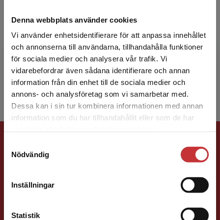
Jonas Wikström
Denna webbplats använder cookies
Vi använder enhetsidentifierare för att anpassa innehållet
Jonas Wikström är leg. sjuksköterska med
och annonserna till användarna, tillhandahålla funktioner
specialistutbildning i akut- och
för sociala medier och analysera vår trafik. Vi
olycksfallssjukvård, anestesi och intensivvård.
Begränsad fraktregion
vidarebefordrar även sådana identifierare och annan
Han har en fil.kand. i ak...
information från din enhet till de sociala medier och
annons- och analysföretag som vi samarbetar med.
Dessa kan i sin tur kombinera informationen med annan
information som du har tillhandahållit eller som de har
Det verkar som att du besöker
samlat in när du har använt deras tjänster.
Förlagskontakt
studentlitteratur.se via en enhet utanför Sverige.
Samtyckesval
Vi erbjuder inte leveranser utanför Sverige. För
Nödvändig
att kunna slutföra ett köp måste
leveransadressen vara i Sverige.
Läs mer
Inställningar
Kontakta kundservice
Peter Stoltz
Statistik