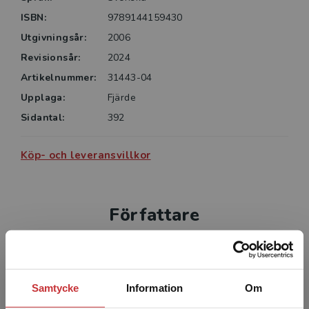
ISBN:
9789144159430
Utgivningsår:
2006
Revisionsår:
2024
Artikelnummer:
31443-04
Upplaga:
Fjärde
Sidantal:
392
Köp- och leveransvillkor
Författare
Samtycke
Information
Om