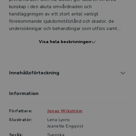
kunskap i den akuta omvårdnaden och
handläggningen av ett stort antal vanligt
förekommande sjukdomstillstånd och skador, de
undersökningar och behandlingar som utförs samt
den medicinska teknik som används inom
Visa hela beskrivningen
akutsjukvården.
I denna nya upplaga har behandlingsmetoder och
riktlinjer i boken uppdaterats för att ge läsaren
högaktuella kunskaper om modern akutsjukvård.
Innehållsförteckning
Akutsjukvård vänder sig främst till studenter i
Information
sjuksköterskeprogrammet, men kan även användas på
specialistutbildningar samt av kliniskt verksamma
inom hälso- och sjukvården.
Författare:
Jonas Wikström
Illustratör:
Lena Lyons
Jeanette Engqvist
Språk:
Svenska