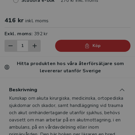
Studora e-bok
270 kr inkl. moms
416 kr
inkl. moms
Exkl. moms:
392 kr
Köp
Hitta produkten hos våra återförsäljare som
levererar utanför Sverige
Beskrivning
Beskrivning
Kunskap om akuta kirurgiska, medicinska, ortopediska
sjukdomar och skador, samt handläggning vid trauma
och akut omhändertagande utanför sjukhus, behövs
oavsett om man arbetar på en akutmottagning, i en
ambulans, på en vårdavdelning eller inom
primärvården. Den här boken ger läsaren en bred