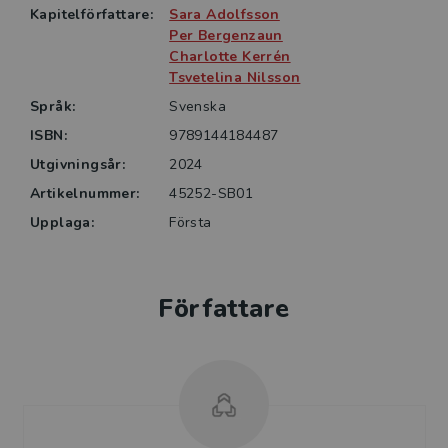
Kapitelförfattare:
Sara Adolfsson
Boken är främst tänkt för studenter i grundutbildning
Per Bergenzaun
till sjuksköterska, men nivån på innehållet balanserar
Charlotte Kerrén
mellan grund- respektive avancerad nivå och fungerar
Tsvetelina Nilsson
därför även som kurslitteratur på högre nivåer.
Språk:
Svenska
Bokens innehåll är högrelevant ur ett samtida
ISBN:
9789144184487
samhällsperspektiv.
Utgivningsår:
2024
Artikelnummer:
45252-SB01
Upplaga:
Första
Författare