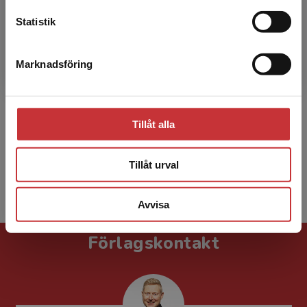
Statistik
Per Bergenzaun
Marknadsföring
Stäng
Per Bergenzaun är gastroenterolog och
sektionschef för Gastrointestinal endoskopi,
Tema cancer vid Karolinska
Tillåt alla
universitetssjukhuset, Stockholm.
Tillåt urval
Visa alla - 6
Avvisa
Förlagskontakt