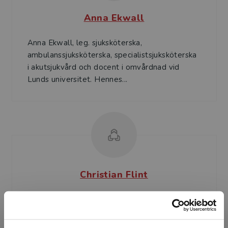
Anna Ekwall
Anna Ekwall, leg. sjuksköterska,
ambulanssjuksköterska, specialistsjuksköterska
i akutsjukvård och docent i omvårdnad vid
Lunds universitet. Hennes...
Christian Flint
Christian Flint är anestesisjuksköterska med
många års erfarenhet av akutsjukvård. Han är
kliniskt verksam i ambulanssjukvården och