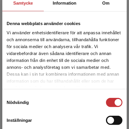
Samtycke
Information
Om
arbetar som reg...
Denna webbplats använder cookies
Vi använder enhetsidentifierare för att anpassa innehållet
och annonserna till användarna, tillhandahålla funktioner
för sociala medier och analysera vår trafik. Vi
Begränsad fraktregion
vidarebefordrar även sådana identifierare och annan
Sara Adolfsson
information från din enhet till de sociala medier och
annons- och analysföretag som vi samarbetar med.
Sara Adolfsson är specialistsjuksköterska inom
Dessa kan i sin tur kombinera informationen med annan
infektionssjukvård. Hon är verksam som klinisk
information som du har tillhandahållit eller som de har
Det verkar som att du besöker
lärare inom Verksamhetsområde
samlat in när du har använt deras tjänster.
studentlitteratur.se via en enhet utanför Sverige.
infektionssjukdomar på ...
Samtyckesval
Vi erbjuder inte leveranser utanför Sverige. För
Nödvändig
att kunna slutföra ett köp måste
leveransadressen vara i Sverige.
Läs mer
Inställningar
Kontakta kundservice