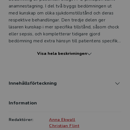
anamnestagning. I del två byggs bedömningen ut
med kunskap om olika sjukdomstillstånd och deras
respektive behandlingar. Den tredje delen ger
läsaren kunskap i mer specifika tillstånd, såsom chock
eller sepsis, och kompletterar tidigare gjord
bedömning med extra hänsyn till patientens specifika
situation. Även svårberörda ämnen som våld i nära
Visa hela beskrivningen
relationer och hemlöshet berörs.
Akut bedömning och initial behandling är skriven av
två specialistsjuksköterskor med lång erfarenhet av
akutsjukvård. Några kapitel har externa författare
Innehållsförteckning
med specialistkunskap. Boken innehåller helt
avgörande kunskap för alla sjuksköterskor som
Information
kommer i kontakt med personer som drabbas av
plötslig ohälsa eller skada, oavsett om de arbetar
inom hemsjukvård, ambulanssjukvård, på
Redaktörer:
Anna Ekwall
akutavdelning eller akutmottagning.
Christian Flint