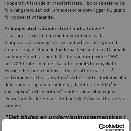
kooperativt lärande är medförfattare. I boken beskrivs de
forskningsresultat och lärandeteorier som ligger till grund
för kooperativt lärande.
Är kooperativt lärande stort i andra länder?
– Ja, säger Niclas, i flera länder är det som kallas
"cooperative learning" ett välkänt arbetssätt, speciellt
inom de engelsktalande länderna. I Finland och i Danmark
har kooperativt lärande haft stor spridning under 1990-
och 2000-talet men det har inte spridits lika mycket i
Sverige. Metoden har blivit stor för att den är ett så
heltäckande sätt att arbeta på. Arbetssättet täcker in alla
delar inom läroplanen samtidigt, du arbetar med både
kunskapsmål och sociala mål under själva inlärningen.
Dessutom får fler elever stöd och de tränas i att utveckla
varandra.
"Det bildas en undervisningsgemenskap i
en klass som arbetar kooperativt, något