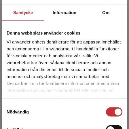
som lärarna tycker är positivt."
Niclas samverkar med alla de handledare som arbetar
Samtycke
Information
Om
med kooperativt lärande över hela Sverige. Han har
skapat nätverk för nationell pedagogisk utveckling och
driver lärarbloggen kooperativt.com samt facebook-
Denna webbplats använder cookies
gruppen "kooperativt lärande" som har över 36.000 lärare
Vi använder enhetsidentifierare för att anpassa innehållet
som medlemmar.
och annonserna till användarna, tillhandahålla funktioner
för sociala medier och analysera vår trafik. Vi
Begränsad fraktregion
vidarebefordrar även sådana identifierare och annan
Böcker om kooperativt lärande
information från din enhet till de sociala medier och
annons- och analysföretag som vi samarbetar med.
Dessa kan i sin tur kombinera informationen med annan
information som du har tillhandahållit eller som de har
Det verkar som att du besöker
samlat in när du har använt deras tjänster.
studentlitteratur.se via en enhet utanför Sverige.
Samtyckesval
Vi erbjuder inte leveranser utanför Sverige. För
Nödvändig
att kunna slutföra ett köp måste
leveransadressen vara i Sverige.
Läs mer