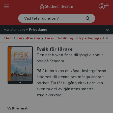
Handlar som:
Privatkund
Hem
/
Kurslitteratur
/
Lärarutbildning och pedagogik
/
Ämn
Fysik för lärare
Den här boken finns tillgänglig som e-
bok på Studora.
På Studora kan du köpa tidsbegränsad
åtkomst till denna och många andra e-
böcker. Du får tillgång direkt och kan
även ta del av tjänstens smarta
studieverktyg.
Valt format