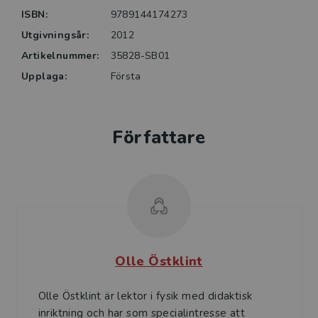
experiment fördjupar förståelsen.
ISBN:
9789144174273
Utgivningsår:
2012
Boken riktar sig i första hand till blivande och
Artikelnummer:
35828-SB01
verksamma lärare i årskurserna 4-6 men kan med
fördel också användas i studiegångar som riktar sig
Upplaga:
Första
mot tidigare år. Den rekommenderas också som
introduktion vid lärarutbildningar i fysik där
litteraturen traditionellt innehåller en stor andel
Författare
formler och beräkningar.
Olle Östklint
Olle Östklint är lektor i fysik med didaktisk
inriktning och har som specialintresse att