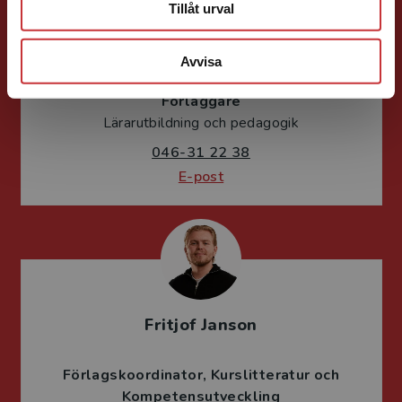
Tillåt urval
Sigrid Ekblad
Avvisa
Förläggare
Lärarutbildning och pedagogik
046-31 22 38
E-post
Fritjof Janson
Förlagskoordinator
Kurslitteratur och
Kompetensutveckling