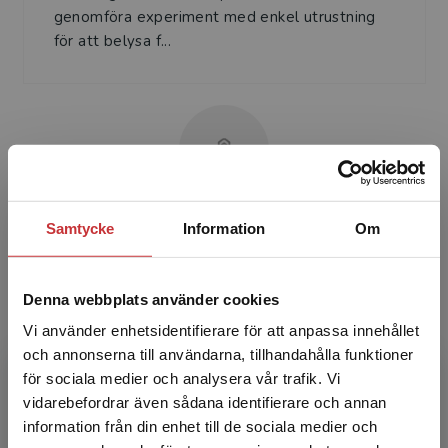
genomföra experiment med enkel utrustning
för att belysa f...
Elsie Anderberg
Samtycke
Information
Om
Elsie Anderberg är professor emerita i
Denna webbplats använder cookies
pedagogik vid Högskolan för lärande och
kommunikation vid Jönköping University och är
Vi använder enhetsidentifierare för att anpassa innehållet
bokens redaktör. Forsk...
och annonserna till användarna, tillhandahålla funktioner
för sociala medier och analysera vår trafik. Vi
Begränsad fraktregion
vidarebefordrar även sådana identifierare och annan
information från din enhet till de sociala medier och