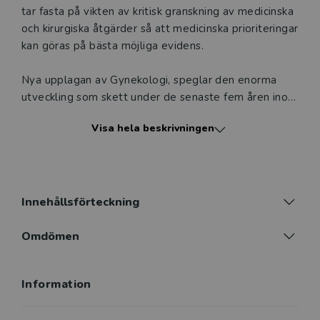
tar fasta på vikten av kritisk granskning av medicinska
och kirurgiska åtgärder så att medicinska prioriteringar
kan göras på bästa möjliga evidens.
Nya upplagan av Gynekologi, speglar den enorma
utveckling som skett under de senaste fem åren inom
kvinnosjukvården. Flera helt nya kapitel har tillkommit
Visa hela beskrivningen
vilka innehåller de senaste behandlingsalternativen
och ny lagstiftning, framför allt inom
reproduktionsmedicin. Tillkommit har också nya
förbättrade behandlingsmetoder av cancersjukdomar
som inneburit att vissa patientgrupper blivit friska.
Innehållsförteckning
Detta ställer i sin tur, för god livskvalitet, krav på
bättre behandlingsstrategier. Alla bokens kapitel är
Omdömen
genomgående uppdaterade med det senaste när det
gäller diagnostik och behandling.
Information
Boken vänder sig till studerande på läkarutbildningen