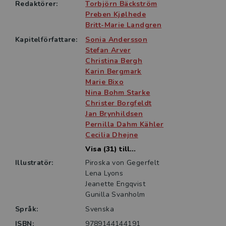
samt till yrkesverksamma läkare, barnmorskor och
Redaktörer:
Torbjörn Bäckström
sjuksköterskor inom såväl öppen som sluten vård.
Preben Kjølhede
Den kan även användas som fördjupnings- och
Britt-Marie Landgren
referensbok för läkare under specialistutbildning.
Kapitelförfattare:
Sonia Andersson
Stefan Arver
Christina Bergh
Karin Bergmark
Marie Bixo
Nina Bohm Starke
Christer Borgfeldt
Jan Brynhildsen
Pernilla Dahm Kähler
Cecilia Dhejne
Visa (31) till...
Illustratör:
Piroska von Gegerfelt
Lena Lyons
Jeanette Engqvist
Gunilla Svanholm
Språk:
Svenska
ISBN:
9789144144191