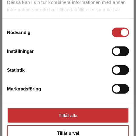
Dessa kan i sin tur kombinera informationen med annan
information som du har tillhandahållit eller som de har
Det verkar som att du besöker
samlat in när du har använt deras tjänster.
studentlitteratur.se via en enhet utanför Sverige.
Samtyckesval
Vi erbjuder inte leveranser utanför Sverige. För
Nödvändig
att kunna slutföra ett köp måste
leveransadressen vara i Sverige.
Läs mer
Inställningar
Britt-Marie Landgren
Kontakta kundservice
Britt-Marie Landgren, legitimerad läkare,
Statistik
professor emerita i obstetrik och gynekologi,
Karolinska Institutet.
Marknadsföring
Stäng
Tillåt alla
Tillåt urval