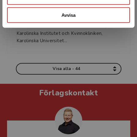
Sonia Andersson
Avvisa
Sonia Andersson, professor, överläkare
Institutionen för kvinnors och barns hälsa,
Karolinska Institutet och Kvinnokliniken,
Karolinska Universitet...
Visa alla - 44
Förlagskontakt