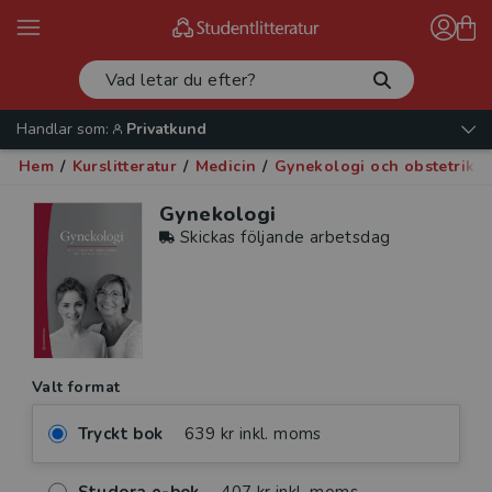
Handlar som:
Privatkund
Hem
/
Kurslitteratur
/
Medicin
/
Gynekologi och obstetrik
/
Gynekologi
Skickas följande arbetsdag
Valt format
Tryckt bok
639 kr inkl. moms