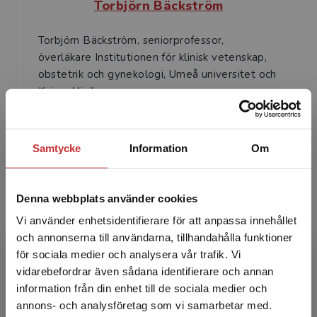
Torbjörn Bäckström
Torbjörn Bäckström, seniorprofessor,
överläkare Institutionen för klinisk vetenskap,
obstetrik och gynekologi, Umeå universitet och
Kvinnokliniken,...
Samtycke
Information
Om
Denna webbplats använder cookies
Vi använder enhetsidentifierare för att anpassa innehållet
Preben Kjølhede
och annonserna till användarna, tillhandahålla funktioner
för sociala medier och analysera vår trafik. Vi
Preben Kjølhede, professor, överläkare
Begränsad fraktregion
vidarebefordrar även sådana identifierare och annan
Institutionen för biomedicinska och kliniska
information från din enhet till de sociala medier och
vetenskaper, Avdelningen för barns och
annons- och analysföretag som vi samarbetar med.
kvinnors hälsa, Linköpin...