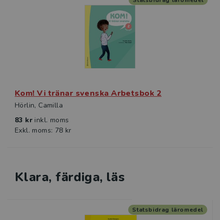
Statsbidrag läromedel
Studentlitteratur i siffror
GDPR och personuppgifter
Cookies
Kom! Vi tränar svenska Arbetsbok 2
Tillgänglighet
Hörlin, Camilla
Systemkrav
83 kr
inkl. moms
Exkl. moms: 78 kr
About us
Klara, färdiga, läs
Statsbidrag läromedel