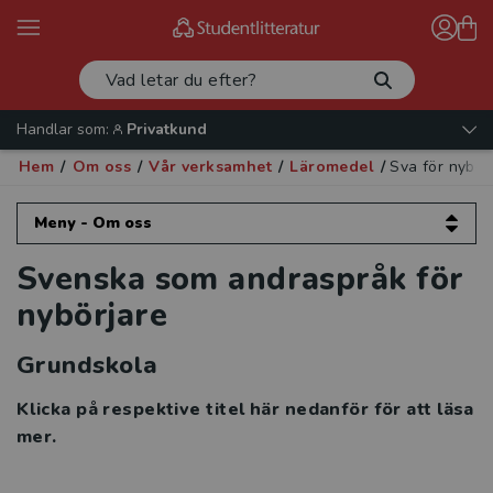
Handlar som:
Privatkund
Hem
/
Om oss
/
Vår verksamhet
/
Läromedel
/
Sva för nybör
Meny - Om oss
Svenska som andraspråk för
Om oss
nybörjare
Kontakta oss
Grundskola
Vår verksamhet
Klicka på respektive titel här nedanför för att läsa
Läromedel
mer.
Produktnyheter