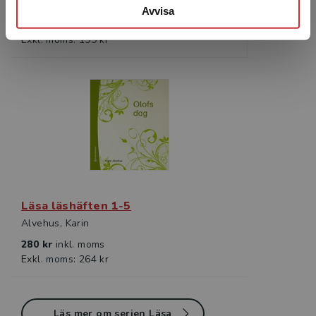
Alvehus, Karin
Avvisa
211 kr
inkl. moms
Exkl. moms: 199 kr
Läsa läshäften 1-5
Alvehus, Karin
280 kr
inkl. moms
Exkl. moms: 264 kr
Läs mer om serien Läsa