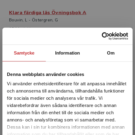
Klara färdiga läs Övningsbok A
Bouvin, L - Östergren, G
184 kr
inkl. moms
Exkl. moms: 174 kr
Statsbidrag läromedel
Samtycke
Information
Om
Denna webbplats använder cookies
Vi använder enhetsidentifierare för att anpassa innehållet
och annonserna till användarna, tillhandahålla funktioner
för sociala medier och analysera vår trafik. Vi
Begränsad fraktregion
vidarebefordrar även sådana identifierare och annan
Klara färdiga läs Övningsbok B
information från din enhet till de sociala medier och
Bouvin, L - Östergren, G
annons- och analysföretag som vi samarbetar med.
184 kr
inkl. moms
Dessa kan i sin tur kombinera informationen med annan
Exkl. moms: 174 kr
information som du har tillhandahållit eller som de har