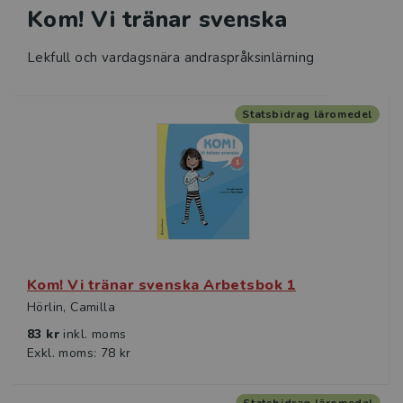
Kom! Vi tränar svenska
Sfi
Lekfull och vardagsnära andraspråksinlärning
Läromedel i matematik för
grundskolan
Statsbidrag läromedel
Klassrumskul
Kurslitteratur
Kompetensutveckling
Prova demoprodukter
Kom! Vi tränar svenska Arbetsbok 1
Hörlin, Camilla
Organisation och ledning
83 kr
inkl. moms
Exkl. moms: 78 kr
Jobba hos oss
Historia