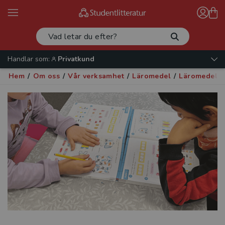
Handlar som:
Privatkund
Hem
/
Om oss
/
Vår verksamhet
/
Läromedel
/
Läromedel i