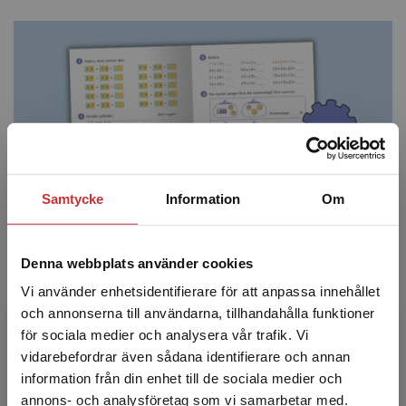
Samtycke
Information
Om
Denna webbplats använder cookies
Kugghjulsuppgifter
Vi använder enhetsidentifierare för att anpassa innehållet
Dessa problemlösningsuppgifter är placerade i varje
och annonserna till användarna, tillhandahålla funktioner
lektion i elevboken. Uppgifterna bearbetas med
för sociala medier och analysera vår trafik. Vi
fördel i par för att höja uthållighet och tilltro för de
Begränsad fraktregion
vidarebefordrar även sådana identifierare och annan
flesta elever. Eleverna får tillfällen att träna på att
information från din enhet till de sociala medier och
föra matematiska samtal, sätta ord på sina tankar och
annons- och analysföretag som vi samarbetar med.