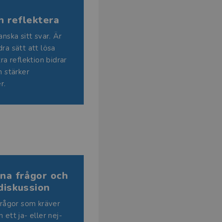
h reflektera
anska sitt svar. Är
dra sätt att lösa
a reflektion bidrar
h stärker
r.
na frågor och
diskussion
frågor som kräver
 ett ja- eller nej-