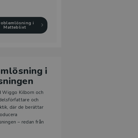
roblemlösning i
Matteblixt
mlösning i
sningen
d Wiggo Kilborn och
delsförfattare och
tik, där de berättar
roducera
sningen – redan från