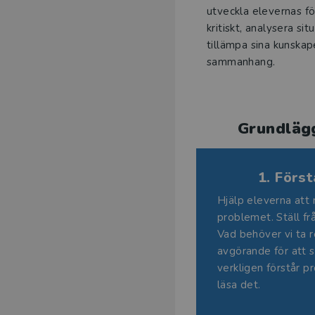
utveckla elevernas f
kritiskt, analysera sit
tillämpa sina kunskap
sammanhang.
Grundlägg
1. Förs
Hjälp eleverna att 
problemet. Ställ fr
Vad behöver vi ta 
avgörande för att s
verkligen förstår p
läsa det.