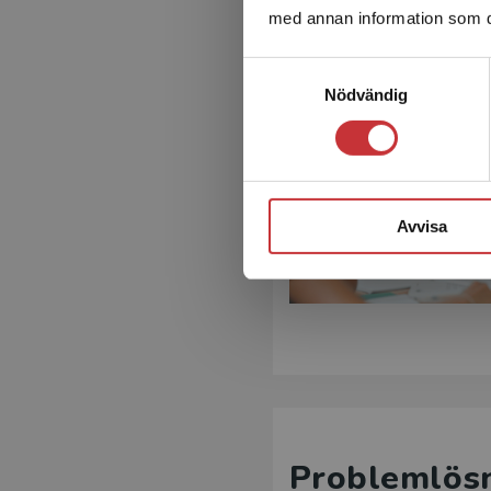
med annan information som du 
Samtyckesval
Nödvändig
Avvisa
Problemlösn