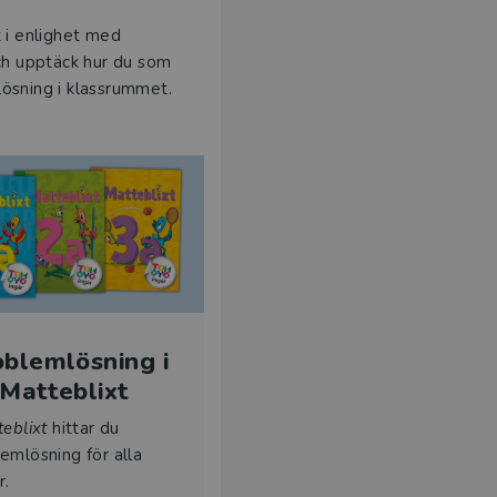
 i enlighet med
ch upptäck hur du som
lösning i klassrummet.
blemlösning i
Matteblixt
eblixt
hittar du
emlösning för alla
r.