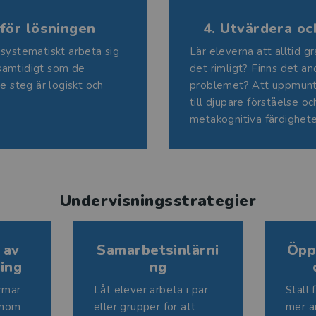
för lösningen
4. Utvärdera oc
 systematiskt arbeta sig
Lär eleverna att alltid gr
samtidigt som de
det rimligt? Finns det an
je steg är logiskt och
problemet? Att uppmuntr
till djupare förståelse oc
metakognitiva färdighete
Undervisningsstrategier
 av
Samarbetsinlärni
Öpp
ing
ng
ärmar
Låt elever arbeta i par
Ställ 
enom
eller grupper för att
mer än