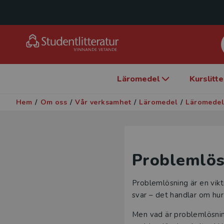
Läromedel
Kurslitt
Hem
/
Om oss
/
Vår verksamhet
/
Läromedel
/
Läromedel
Problemlös
Problemlösning är en vikt
svar – det handlar om hur 
Men vad är problemlösnin