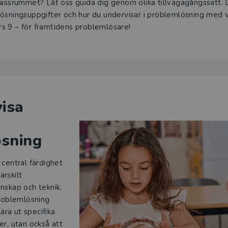
klassrummet? Låt oss guida dig genom olika tillvägagångssätt.
lösningsuppgifter och hur du undervisar i problemlösning med
kurs 9 – för framtidens problemlösare!
visa
sning
central färdighet
rskilt
nskap och teknik.
problemlösning
lära ut specifika
r, utan också att