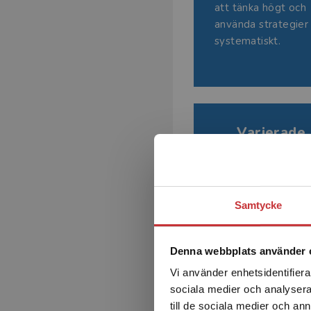
att tänka högt och
använda strategier
systematiskt.
Varierade 
p
Använd verklighets
göra problemlösnin
engagerande.
Samtycke
Denna webbplats använder 
Vi använder enhetsidentifierar
sociala medier och analysera 
till de sociala medier och a