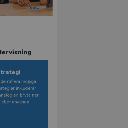
dervisning
strategi
dentifiera möjliga
ategier inkluderar
analogier, bryta ner
 eller använda