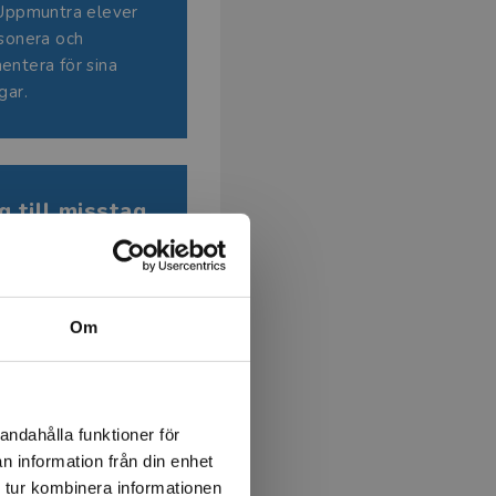
 Uppmuntra elever
esonera och
entera för sina
gar.
g till misstag
 del av inlärningen
ckling.
Om
andahålla funktioner för
n information från din enhet
 tur kombinera informationen