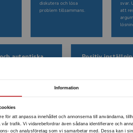
diskutera och lösa
svar.
problem tillsammans.
att r
argum
lösnin
och autentiska
Positiv inställnin
roblem
Lyft fram misstag som en
nära problem för att
och en möjlighet till utve
g relevant och
Begränsad fraktregion
Information
cookies
e för att anpassa innehållet och annonserna till användarna, tillh
Det verkar som att du besöker studentlitteratur.se via en
vår trafik. Vi vidarebefordrar även sådana identifierare och anna
enhet utanför Sverige. Vi erbjuder inte leveranser utanför
nnons- och analysföretag som vi samarbetar med. Dessa kan i sin
Sverige. För att kunna slutföra ett köp måste