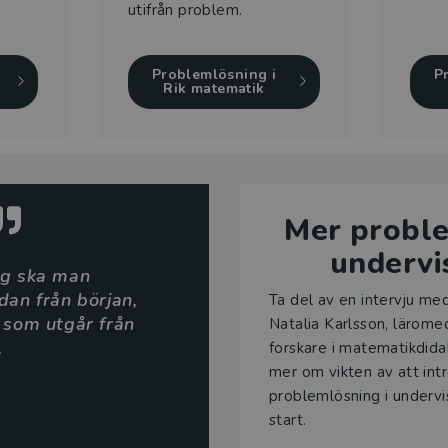
utifrån problem.
Problemlösning i
P
Rik matematik
Mer proble
undervi
ng ska man
an från början,
Ta del av en intervju me
 som utgår från
Natalia Karlsson, lärome
.
forskare i matematikdidak
mer om vikten av att int
problemlösning i undervi
start.