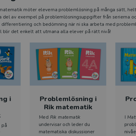
i matematik möter eleverna problemlösning på många sätt, helt
Ta del av exempel på problemlösningsuppgifter från serierna o
ng, differentiering och bedömning när ni ska arbeta med problem
lir det enkelt att utmana alla elever på rätt nivå!
ng i
Problemlösning i
Pro
Rik matematik
k
Med
Rik matematik
I
Matt
undervisar och leder du
probl
g på
matematiska diskussioner
nivåe
t