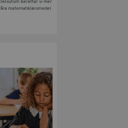
 Dessutom berättar vi mer
 våra matematikläromedel