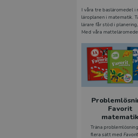
I våra tre basläromedel 
läroplanen i matematik. 
lärare får stöd i planeri
Med våra matteläromedel b
Problemlösni
Favorit
matemati
Träna problemlösnin
flera sätt med
Favori