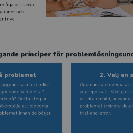
örmåga att tänka
uationer och
er i nya
ande principer för problemlösningsun
tå problemet
2. Välj en 
noggrant läsa och tolka
Uppmuntra eleverna att i
ågor som: Vad vet vi?
angreppssätt. Vanliga str
reda på? Detta steg är
att rita en bild, använda 
äkerställa att eleverna
problemet i mindre delar
roblemet innan de börjar
trial-and-error.