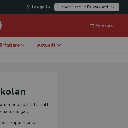
Logga in
Handlar som:
Privatkund
Varukorg
örfattare
Aktuellt
skolan
om mer än att hitta rätt
sina lösningar.
 hur skapar man en