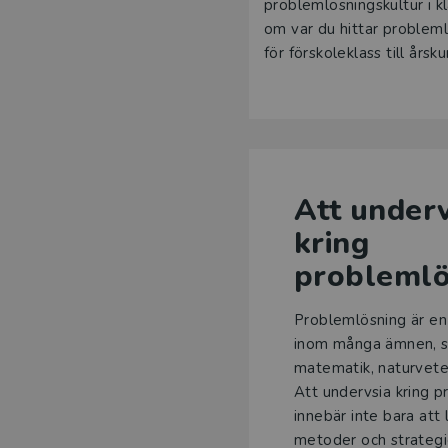
problemlösningskultur i 
om var du hittar problem
för förskoleklass till års
Att under
kring
problemlö
Problemlösning är en 
inom många ämnen, sä
matematik, naturvete
Att undervsia kring 
innebär inte bara att 
metoder och strategie