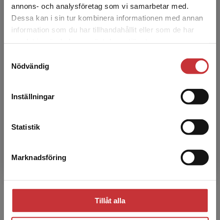
annons- och analysföretag som vi samarbetar med.
Dessa kan i sin tur kombinera informationen med annan
information som du har tillhandahållit eller som de har
Det verkar som att du besöker
samlat in när du har använt deras tjänster.
studentlitteratur.se via en enhet utanför Sverige.
Samtyckesval
Vi erbjuder inte leveranser utanför Sverige. För
Nödvändig
att kunna slutföra ett köp måste
leveransadressen vara i Sverige.
Läs mer
Inställningar
Kontakta kundservice
Statistik
Marknadsföring
Stäng
Tillåt alla