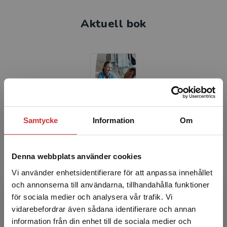
Aktuell bok
Samtycke
Information
Om
Kliniska färdigheter
Karling, Pontus (red.)
Denna webbplats använder cookies
462 kr
inkl. moms
Vi använder enhetsidentifierare för att anpassa innehållet
Exkl. moms: 436 kr
och annonserna till användarna, tillhandahålla funktioner
för sociala medier och analysera vår trafik. Vi
Begränsad fraktregion
vidarebefordrar även sådana identifierare och annan
information från din enhet till de sociala medier och