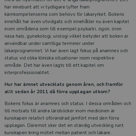
har inneburit att vi tydligare lyfter fram
Därför behövs den svenska
kärnkompetenserna som behövs för läkaryrket. Bokens
kurslitteraturen
innehåll har även utvidgats och innehåller nu även kapitel
inom områdena som till exempel psykiatri, ögon, öron
Så hotas den svenska kurslitteraturen
näsa hals, gynekologi, urologi vilket betyder att boken är
användbar under samtliga terminer under
Studora
läkarprogrammet. Vi har även lagt fokus på anamnes och
status vid olika kliniska situationer inom respektive
Kurslitteratur för Yrkeshögskolan
område. Det har även lagts till ett kapitel om
interprofessionalitet.
Kompetensutveckling
Hur har ämnet utvecklats genom åren, och framför
Prova demoprodukter
allt sedan år 2011 då förra upplagan utkom?
Bokens fokus är anamnes och status. I dessa områden och
Organisation och ledning
till motsats till andra läroböcker inom medicinen är
kunskapen relativt oförändrad jämfört med den förra
Jobba hos oss
upplagan. Däremot sker det en ständig utveckling runt
kunskapen kring mötet mellan patient och läkare.
Historia