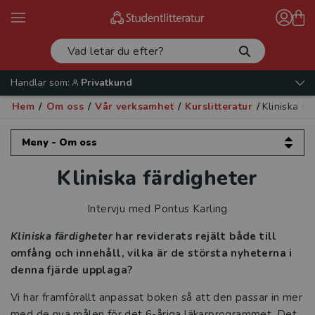
Handlar som:
Privatkund
Hem
/
Om oss
/
Vår verksamhet
/
Kurslitteratur
/
Kliniska fä
Meny - Om oss
Kliniska färdigheter
Om oss
Kontakta oss
Intervju med Pontus Karling
Kliniska färdigheter
har reviderats rejält både till
Vår verksamhet
omfång och innehåll, vilka är de största nyheterna i
denna fjärde upplaga?
Läromedel
Vi har framförallt anpassat boken så att den passar in mer
Kurslitteratur
med de nya målen för det 6-åriga läkarprogrammet. Det