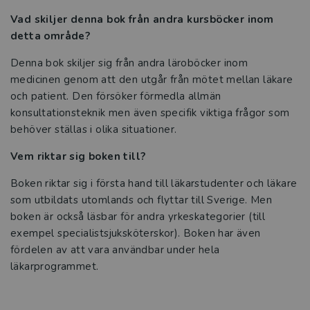
Vad skiljer denna bok från andra kursböcker inom
Studentlitteratur i siffror
detta område?
Denna bok skiljer sig från andra läroböcker inom
GDPR och personuppgifter
medicinen genom att den utgår från mötet mellan läkare
och patient. Den försöker förmedla allmän
Cookies
konsultationsteknik men även specifik viktiga frågor som
behöver ställas i olika situationer.
Tillgänglighet
Vem riktar sig boken till?
Systemkrav
Boken riktar sig i första hand till läkarstudenter och läkare
About us
som utbildats utomlands och flyttar till Sverige. Men
boken är också läsbar för andra yrkeskategorier (till
exempel specialistsjuksköterskor). Boken har även
fördelen av att vara användbar under hela
läkarprogrammet.