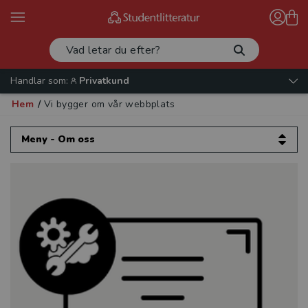
Handlar som:
Privatkund
Hem
/
Vi bygger om vår webbplats
Meny - Om oss
Om oss
Kontakta oss
Vår verksamhet
Läromedel
Produktnyheter