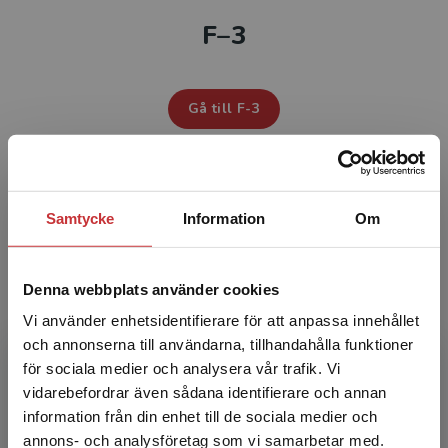
F–3
Studentlitteratur i siffror
GDPR och personuppgifter
Gå till F-3
Cookies
Tillgänglighet
LÄROMEDEL FÖR
Samtycke
Information
Om
Systemkrav
4-6
About us
Denna webbplats använder cookies
Vi använder enhetsidentifierare för att anpassa innehållet
Gå till 4-6
och annonserna till användarna, tillhandahålla funktioner
för sociala medier och analysera vår trafik. Vi
Begränsad fraktregion
vidarebefordrar även sådana identifierare och annan
information från din enhet till de sociala medier och
LÄROMEDEL FÖR
annons- och analysföretag som vi samarbetar med.