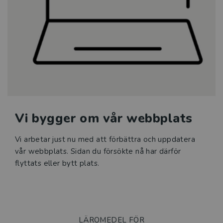
Sfi
Läromedel i matematik för
grundskolan
Klassrumskul
Kurslitteratur
Vi bygger om vår webbplats
Kompetensutveckling
Vi arbetar just nu med att förbättra och uppdatera
Prova demoprodukter
vår webbplats. Sidan du försökte nå har därför
flyttats eller bytt plats.
Organisation och ledning
Jobba hos oss
LÄROMEDEL FÖR
Historia