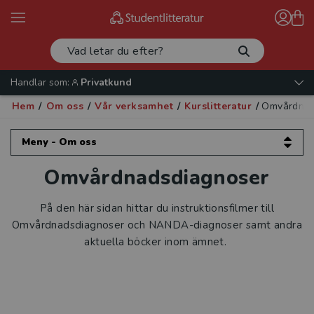
Handlar som:
Privatkund
Hem
/
Om oss
/
Vår verksamhet
/
Kurslitteratur
/
Omvårdnad
Meny - Om oss
Omvårdnadsdiagnoser
Om oss
Kontakta oss
På den här sidan hittar du instruktionsfilmer till
Omvårdnadsdiagnoser och NANDA-diagnoser samt andra
Vår verksamhet
aktuella böcker inom ämnet.
Läromedel
Kurslitteratur