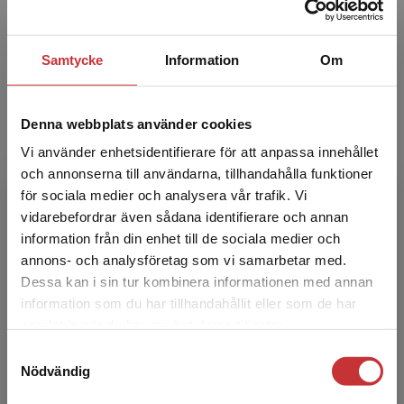
nyheter inom just ditt område och håll dig
uppdaterad om nya böcker, digitala produkter, och
aktuella mässor.
Samtycke
Information
Om
Prenumerera
Denna webbplats använder cookies
Vi använder enhetsidentifierare för att anpassa innehållet
och annonserna till användarna, tillhandahålla funktioner
för sociala medier och analysera vår trafik. Vi
Begränsad fraktregion
vidarebefordrar även sådana identifierare och annan
information från din enhet till de sociala medier och
annons- och analysföretag som vi samarbetar med.
Dessa kan i sin tur kombinera informationen med annan
information som du har tillhandahållit eller som de har
Det verkar som att du besöker
samlat in när du har använt deras tjänster.
studentlitteratur.se via en enhet utanför Sverige.
Samtyckesval
Vi erbjuder inte leveranser utanför Sverige. För
Nödvändig
att kunna slutföra ett köp måste
leveransadressen vara i Sverige.
Läs mer