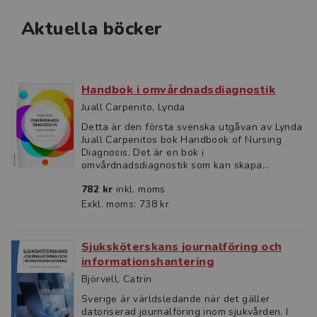
Aktuella böcker
Studentlitteratur i siffror
GDPR och personuppgifter
Handbok i omvårdnadsdiagnostik
Cookies
Juall Carpenito, Lynda
Detta är den första svenska utgåvan av Lynda
Tillgänglighet
Juall Carpenitos bok Handbook of Nursing
Diagnosis. Det är en bok i
omvårdnadsdiagnostik som kan skapa...
Systemkrav
782 kr
inkl. moms
About us
Exkl. moms: 738 kr
Sjuksköterskans journalföring och
informationshantering
Björvell, Catrin
Sverige är världsledande när det gäller
datoriserad journalföring inom sjukvården. I