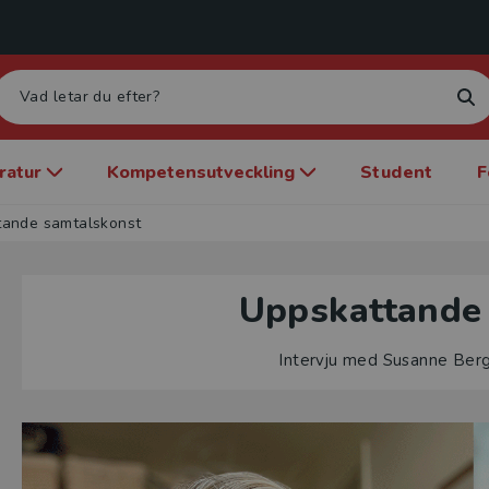
eratur
Kompetensutveckling
Student
F
tande samtalskonst
Uppskattande
Intervju med Susanne Ber