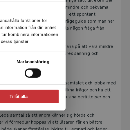
tt våga använda samtalet på lite nya sätt till exempel
prata om det som vibrerar. Börja i mindre och bekväma
gör i ett rum, på ett möte eller i ett spontant
andahålla funktioner för
a frågor som blir som en egen frågeguide som man har
n information från din enhet
ar bort sig utan alltid kan ställa någon fråga från
 tur kombinera informationen
r låst sig.
deras tjänster.
ngssätt som en metodik. Man får träna på att vara mindre
 vara genuint nyfiken på den andres sanning och
Marknadsföring
ar med sig från boken?
t man alltid kan komma vidare i samtalet och jobba med
älla utforskande och genuint nyfikna frågor och ha ett
Tillåt alla
t känna sig trygga i att berätta sina berättelser och
.
 leda samtal så att andra känner sig hörda och
 vi förmedlar hoppas vi att läsaren får en bättre
både skapar förståelse, bidrar till empati och leder