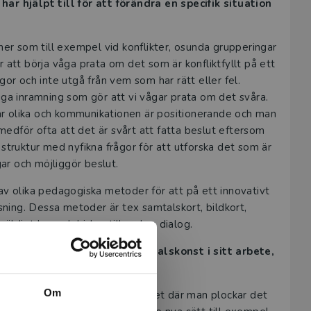
 hjälpt till för att förändra en specifik situation
ner som till exempel vid konflikter, osunda grupperingar
 att börja våga prata om det som är konfliktfyllt på ett
rågor och inte utgå från vem som har rätt eller fel.
gga inramning som gör att vi vågar prata om det svåra.
är olika och kommunikationen är positionerande och man
 medför ofta att det är svårt att fatta beslut eftersom
struktur med nyfikna frågor för att utforska det som är
ar och möjliggör beslut.
av olika pedagogiska metoder för att på ett innovativt
ösning. Dessa metoder är tex samtalskort, bildkort,
äldigt bra och bidrar till en bra dialog.
at använda uppskattande samtalskonst i sitt arbete,
Om
h sedan göra om det till sitt eget där man plockar det