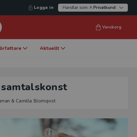
Logga in
Handlar som:
Privatkund
Varukorg
örfattare
Aktuellt
 samtalskonst
gman & Camilla Blomqvist