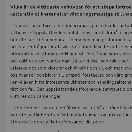
Vilka är de viktigaste verktygen för att skapa förtroen
kulturella olikheter eller värderingsmässiga skillna
–
När det är kulturella värderingsmässiga skillnader är fö
viktigaste. Uppskattande samtalskonst är ett förhållnings
berättelser. Det innebär att personen man pratar med kä
och ställer frågor för att vilja veta mer. Man bekräftar o
olika sätt visa att man verkligen vill förstå vad som sägs 
och olikheter om värderingar så tar vi oss i samtalet bort 
utforska det som vibrerar och är olikt och till och med sv
oss nyanser och bidrar till empati, förståelse och värdighe
kan vi även hitta intressanta likheter och handlingsalte
rätt och fel. Det uppskattande utforskande samtalet bidrar
kulturer och värderingar.
–
Förutom det nyfikna förhållningssättet så är frågeteknik
berättelse får berättas. Vid motsättningar kan man alltid ta
återerövra den nyfiket utforskande dialogen.