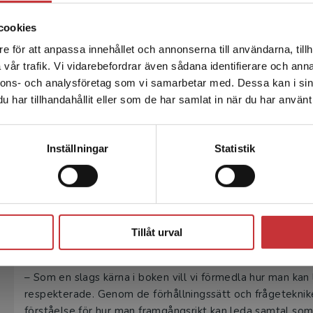
som är lättast och mest intressant att börja med. Prova a
med att ställa fler frågor, blir en bättre lyssnare, våga 
cookies
sammanhang för att se hur det går och vilken skillnad det 
e för att anpassa innehållet och annonserna till användarna, tillh
sammanhang. Man kan ur frågeguiden i boken plocka någr
Det verkar som att du besöker studentlitteratur.se via en
vår trafik. Vi vidarebefordrar även sådana identifierare och anna
med sig på möten och i samtal. Det gör att man aldrig tapp
enhet utanför Sverige. Vi erbjuder inte leveranser utanför
nnons- och analysföretag som vi samarbetar med. Dessa kan i sin
guiden som kan hjälpa dig att ta samtalet vidare om det ha
Sverige. För att kunna slutföra ett köp måste
har tillhandahållit eller som de har samlat in när du har använt 
leveransadressen vara i Sverige.
Läs mer
–
Viktigt är att arbetssättet är lika mycket ett förhållni
dömande, att inte ha svar på andras problem och försöka
Kontakta kundservice
berättelse.
Inställningar
Statistik
Vilka budskap eller lärdomar hoppas ni att läsarna t
–
Det viktigaste budskapet som vi hoppas förmedla är at
Stäng
sig själv och andra och göra rörelsen möjlig. Genom att st
Tillåt urval
neutralt förhållningssätt bortom dömande får man andra at
våga prata om det som vibrerar och är svårt att prata om
–
Som en slags kärna i boken vill vi förmedla hur man kan
respekterade. Genom de förhållningssätt och frågetekniker
förståelse för hur man framgångsrikt kan leda samtal som 