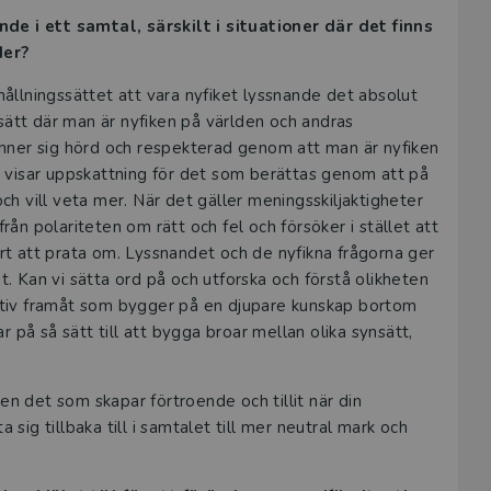
de i ett samtal, särskilt i situationer där det finns
der?
rhållningssättet att vara nyfiket lyssnande det absolut
sätt där man är nyfiken på världen och andras
nner sig hörd och respekterad genom att man är nyfiken
ch visar uppskattning för det som berättas genom att på
och vill veta mer. När det gäller meningsskiljaktigheter
från polariteten om rätt och fel och försöker i stället att
årt att prata om. Lyssnandet och de nyfikna frågorna ger
t. Kan vi sätta ord på och utforska och förstå olikheten
rnativ framåt som bygger på en djupare kunskap bortom
 på så sätt till att bygga broar mellan olika synsätt,
en det som skapar förtroende och tillit när din
 sig tillbaka till i samtalet till mer neutral mark och