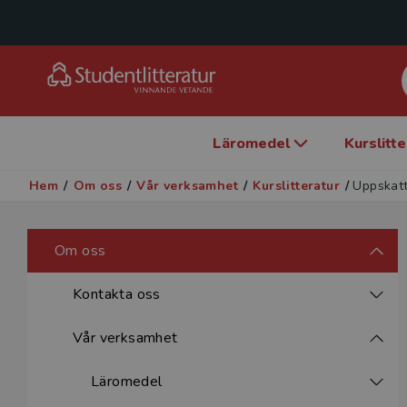
Läromedel
Kurslitt
Hem
/
Om oss
/
Vår verksamhet
/
Kurslitteratur
/
Uppskat
Om oss
Kontakta oss
Vår verksamhet
Läromedel