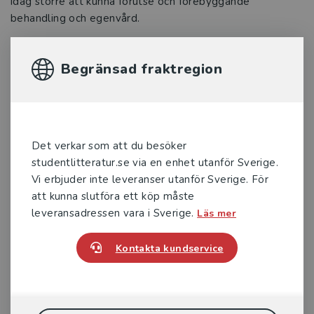
idag större att kunna förutse och förebyggande
behandling och egenvård.
Fotografer: Felicia Yllenius (foto av Yvonne) och Rose-
Marie Rönnblom (foto av Lars)
Begränsad fraktregion
Reumatologi
Rönnblom, Lars m.fl. (red.)
Med bidrag från över 70 av Sveriges främsta
Det verkar som att du besöker
experter är Reumatologi en
styrkedemonstration av kunskap och
studentlitteratur.se via en enhet utanför Sverige.
samarbete. Sedan den förra utgåvan av bok...
Vi erbjuder inte leveranser utanför Sverige. För
att kunna slutföra ett köp måste
416 kr
inkl. moms
Exkl. moms: 392 kr
leveransadressen vara i Sverige.
Läs mer
Kontakta kundservice