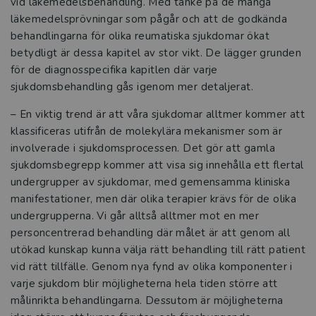
vid läkemedelsbehandling. Med tanke på de många
läkemedelsprövningar som pågår och att de godkända
behandlingarna för olika reumatiska sjukdomar ökat
betydligt är dessa kapitel av stor vikt. De lägger grunden
för de diagnosspecifika kapitlen där varje
sjukdomsbehandling gås igenom mer detaljerat.
–
En viktig trend är att våra sjukdomar alltmer kommer att
klassificeras utifrån de molekylära mekanismer som är
involverade i sjukdomsprocessen. Det gör att gamla
sjukdomsbegrepp kommer att visa sig innehålla ett flertal
undergrupper av sjukdomar, med gemensamma kliniska
manifestationer, men där olika terapier krävs för de olika
undergrupperna. Vi går alltså alltmer mot en mer
personcentrerad behandling där målet är att genom all
utökad kunskap kunna välja rätt behandling till rätt patient
vid rätt tillfälle. Genom nya fynd av olika komponenter i
varje sjukdom blir möjligheterna hela tiden större att
målinrikta behandlingarna. Dessutom är möjligheterna