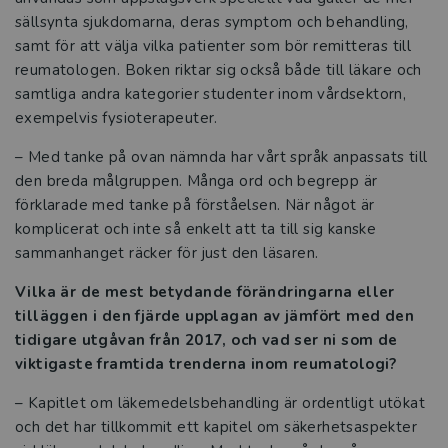
sällsynta sjukdomarna, deras symptom och behandling,
samt för att välja vilka patienter som bör remitteras till
reumatologen. Boken riktar sig också både till läkare och
samtliga andra kategorier studenter inom vårdsektorn,
exempelvis fysioterapeuter.
–
Med tanke på ovan nämnda har vårt språk anpassats till
den breda målgruppen. Många ord och begrepp är
förklarade med tanke på förståelsen. När något är
komplicerat och inte så enkelt att ta till sig kanske
sammanhanget räcker för just den läsaren.
Vilka är de mest betydande förändringarna eller
tilläggen i den fjärde upplagan av jämfört med den
tidigare utgåvan från 2017, och vad ser ni som de
viktigaste framtida trenderna inom reumatologi?
–
Kapitlet om läkemedelsbehandling är ordentligt utökat
och det har tillkommit ett kapitel om säkerhetsaspekter