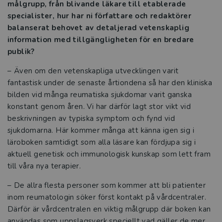
målgrupp, från blivande läkare till etablerade
specialister, hur har ni författare och redaktörer
Studentlitteratur i siffror
balanserat behovet av detaljerad vetenskaplig
information med tillgängligheten för en bredare
GDPR och personuppgifter
publik?
Cookies
–
Även om den vetenskapliga utvecklingen varit
fantastisk under de senaste årtiondena så har den kliniska
Tillgänglighet
bilden vid många reumatiska sjukdomar varit ganska
konstant genom åren. Vi har därför lagt stor vikt vid
Systemkrav
beskrivningen av typiska symptom och fynd vid
sjukdomarna. Här kommer många att känna igen sig i
About us
läroboken samtidigt som alla läsare kan fördjupa sig i
aktuell genetisk och immunologisk kunskap som lett fram
till våra nya terapier.
–
De allra flesta personer som kommer att bli patienter
inom reumatologin söker först kontakt på vårdcentraler.
Därför är vårdcentralen en viktig målgrupp där boken kan
användas som uppslagsverk speciellt vad gäller de mer