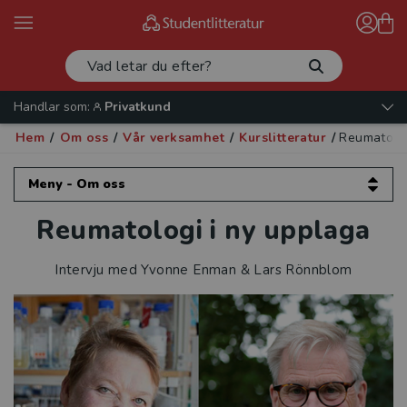
Handlar som:
Privatkund
Hem
/
Om oss
/
Vår verksamhet
/
Kurslitteratur
/
Reumatolog
Meny - Om oss
Reumatologi i ny upplaga
Om oss
Kontakta oss
Intervju med Yvonne Enman & Lars Rönnblom
Vår verksamhet
Läromedel
Kurslitteratur