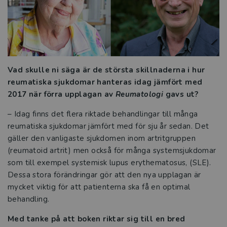
Därför behövs den svenska
kurslitteraturen
Så hotas den svenska kurslitteraturen
Vad skulle ni säga är de största skillnaderna i hur
Studora
reumatiska sjukdomar hanteras idag jämfört med
2017 när förra upplagan av
Reumatologi
gavs ut?
Kurslitteratur för Yrkeshögskolan
–
Idag finns det flera riktade behandlingar till många
reumatiska sjukdomar jämfört med för sju år sedan. Det
Kompetensutveckling
gäller den vanligaste sjukdomen inom artritgruppen
(reumatoid artrit) men också för många systemsjukdomar
Prova demoprodukter
som till exempel systemisk lupus erythematosus, (SLE).
Dessa stora förändringar gör att den nya upplagan är
Organisation och ledning
mycket viktig för att patienterna ska få en optimal
behandling.
Jobba hos oss
Med tanke på att boken riktar sig till en bred
Historia