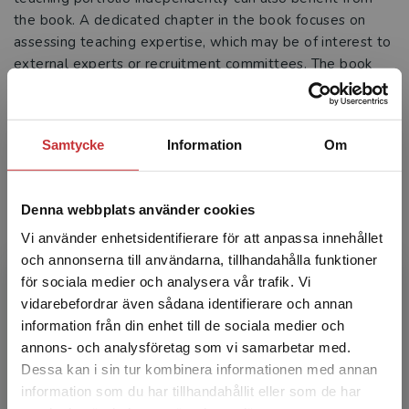
the book. A dedicated chapter in the book focuses on
assessing teaching expertise, which may be of interest to
external experts or recruitment committees. The book
can also be used as a reference guide, where readers
selectively explore specific sections based on their needs
and interests.
Samtycke
Information
Om
Teaching portfolio
Winka, K - Ryegård, Å
Denna webbplats använder cookies
Teaching Portfolio – Career and Development
Vi använder enhetsidentifierare för att anpassa innehållet
provides facts, advice and inspiration for those
who want to document their teaching
och annonserna till användarna, tillhandahålla funktioner
achievements in a ...
för sociala medier och analysera vår trafik. Vi
Begränsad fraktregion
vidarebefordrar även sådana identifierare och annan
392 kr
inkl. moms
Exkl. moms: 370 kr
information från din enhet till de sociala medier och
annons- och analysföretag som vi samarbetar med.
Dessa kan i sin tur kombinera informationen med annan
information som du har tillhandahållit eller som de har
Vill du ha tips på
Det verkar som att du besöker