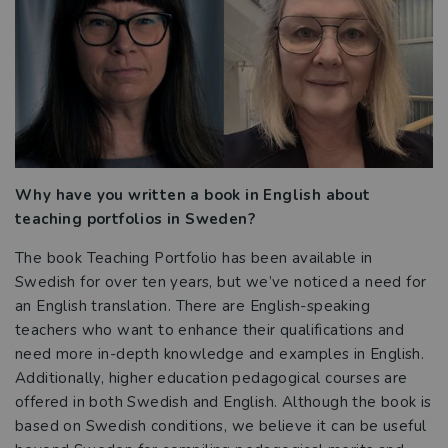
Därför behövs den svenska
kurslitteraturen
Så hotas den svenska kurslitteraturen
Studora
Why have you written a book in English about
Kurslitteratur för Yrkeshögskolan
teaching portfolios in Sweden?
Kompetensutveckling
The book Teaching Portfolio has been available in
Swedish for over ten years, but we’ve noticed a need for
Prova demoprodukter
an English translation. There are English-speaking
teachers who want to enhance their qualifications and
Organisation och ledning
need more in-depth knowledge and examples in English.
Additionally, higher education pedagogical courses are
Jobba hos oss
offered in both Swedish and English. Although the book is
based on Swedish conditions, we believe it can be useful
Historia