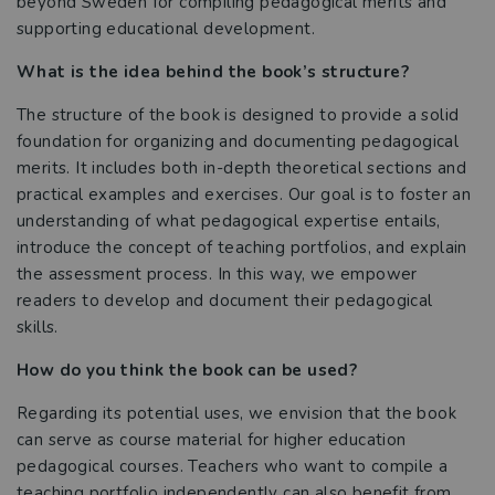
beyond Sweden for compiling pedagogical merits and
supporting educational development.
Studentlitteratur i siffror
What is the idea behind the book’s structure?
GDPR och personuppgifter
The structure of the book is designed to provide a solid
foundation for organizing and documenting pedagogical
Cookies
merits. It includes both in-depth theoretical sections and
practical examples and exercises. Our goal is to foster an
Tillgänglighet
understanding of what pedagogical expertise entails,
introduce the concept of teaching portfolios, and explain
Systemkrav
the assessment process. In this way, we empower
readers to develop and document their pedagogical
About us
skills.
How do you think the book can be used?
Regarding its potential uses, we envision that the book
can serve as course material for higher education
pedagogical courses. Teachers who want to compile a
teaching portfolio independently can also benefit from