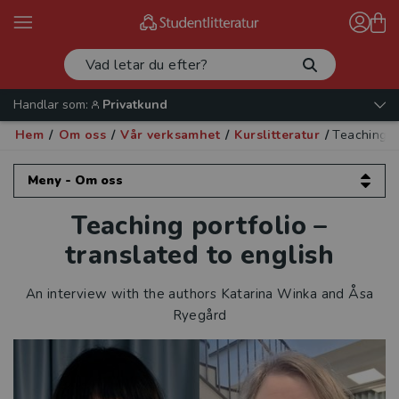
Handlar som:
Privatkund
Hem
/
Om oss
/
Vår verksamhet
/
Kurslitteratur
/
Teaching p
Meny - Om oss
Teaching portfolio –
Om oss
translated to english
Kontakta oss
An interview with the authors Katarina Winka and Åsa
Vår verksamhet
Ryegård
Läromedel
Kurslitteratur