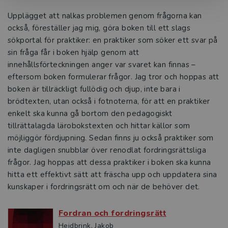
Upplägget att nalkas problemen genom frågorna kan
också, föreställer jag mig, göra boken till ett slags
sökportal för praktiker: en praktiker som söker ett svar på
sin fråga får i boken hjälp genom att
innehållsförteckningen anger var svaret kan finnas –
eftersom boken formulerar frågor. Jag tror och hoppas att
boken är tillräckligt fullödig och djup, inte bara i
brödtexten, utan också i fotnoterna, för att en praktiker
enkelt ska kunna gå bortom den pedagogiskt
tillrättalagda lärobokstexten och hittar källor som
möjliggör fördjupning. Sedan finns ju också praktiker som
inte dagligen snubblar över renodlat fordringsrättsliga
frågor. Jag hoppas att dessa praktiker i boken ska kunna
hitta ett effektivt sätt att fräscha upp och uppdatera sina
kunskaper i fordringsrätt om och när de behöver det.
Fordran och fordringsrätt
Heidbrink, Jakob