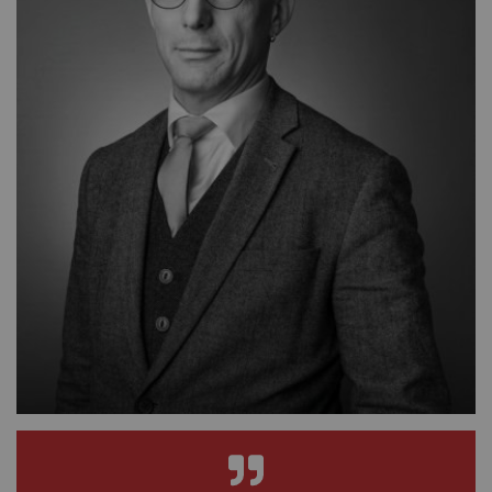
Därför behövs den svenska
kurslitteraturen
Så hotas den svenska kurslitteraturen
Studora
Kurslitteratur för Yrkeshögskolan
Kompetensutveckling
Prova demoprodukter
Organisation och ledning
Jobba hos oss
Historia