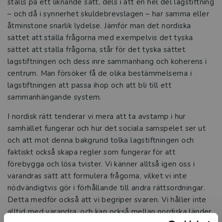
ställs på ett liknande sätt, dels i att en hel del lagstiftning
– och då i synnerhet skuldebrevslagen – har samma eller
åtminstone snarlik lydelse. Jämför man det nordiska
sättet att ställa frågorna med exempelvis det tyska
sättet att ställa frågorna, står för det tyska sättet
lagstiftningen och dess inre sammanhang och koherens i
centrum. Man försöker få de olika bestämmelserna i
lagstiftningen att passa ihop och att bli till ett
sammanhängande system.
I nordisk rätt tenderar vi mera att ta avstamp i hur
samhället fungerar och hur det sociala samspelet ser ut
och att mot denna bakgrund tolka lagstiftningen och
faktiskt också skapa regler som fungerar för att
förebygga och lösa tvister. Vi känner alltså igen oss i
varandras sätt att formulera frågorna, vilket vi inte
nödvändigtvis gör i förhållande till andra rättsordningar.
Detta medför också att vi begriper svaren. Vi håller inte
alltid med varandra, och kan också mellan nordiska länder