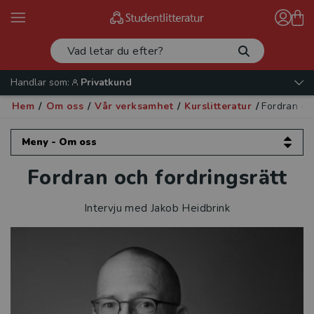
Handlar som:
Privatkund
Hem
/
Om oss
/
Vår verksamhet
/
Kurslitteratur
/
Fordran oc
Meny - Om oss
Fordran och fordringsrätt
Om oss
Kontakta oss
Intervju med Jakob Heidbrink
Vår verksamhet
Läromedel
Kurslitteratur