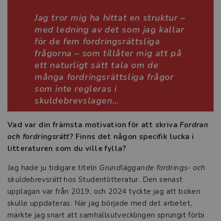
Jag tror mig ha hittat en struktur –
Studentlitteratur i siffror
med ledning av det som jag kallar
för de fem fordringsrättsliga
GDPR och personuppgifter
frågorna – som tillåter mig att på
ett naturligt sätt tala om de
Cookies
många fordringsrättsliga frågor
som inte regleras i
Tillgänglighet
skuldebrevslagen…
Systemkrav
Vad var din främsta motivation för att skriva
Fordran
och fordringsrätt
? Finns det någon specifik lucka i
About us
litteraturen som du ville fylla?
Jag hade ju tidigare titeln
Grundläggande fordrings- och
skuldebrevsrätt
hos Studentlitteratur. Den senast
upplagan var från 2019, och 2024 tyckte jag att boken
skulle uppdateras. När jag började med det arbetet,
märkte jag snart att samhällsutvecklingen sprungit förbi