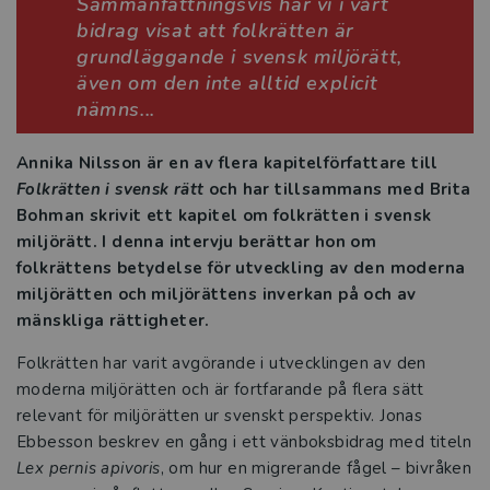
Sammanfattningsvis har vi i vårt
bidrag visat att folkrätten är
Studentlitteratur i siffror
grundläggande i svensk miljörätt,
även om den inte alltid explicit
GDPR och personuppgifter
nämns...
Cookies
Annika Nilsson är en av flera kapitelförfattare till
Folkrätten i svensk rätt
och har tillsammans med Brita
Tillgänglighet
Bohman skrivit ett kapitel
om folkrätten i svensk
miljörätt. I denna intervju berättar hon om
Systemkrav
folkrättens betydelse för utveckling av den moderna
miljörätten och miljörättens inverkan på och av
About us
mänskliga rättigheter.
Folkrätten har varit avgörande i utvecklingen av den
moderna miljörätten och är fortfarande på flera sätt
relevant för miljörätten ur svenskt perspektiv. Jonas
Ebbesson beskrev en gång i ett vänboksbidrag med titeln
Lex pernis apivoris
, om hur en migrerande fågel – bivråken