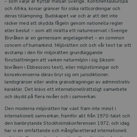
– som varje år flyttar mellan Sverige, Kontinentaleuropa
och Afrika, korsar gränser för olika rättsordningar och
deras tillämpning. Budskapet var och är att det inte
räcker med att skydda fågeln genom nationella regler
eller beslut – som att inrätta ett naturreservat i Sverige.
Bivråken är en gemensam angelägenhet – en common
concern of humankind. Miljörätten och och vår text tar sitt
avstamp i den för miljörätten grundläggande
förutsättningen att varken naturmiljön i sig (liksom
bivråken i Ebbessons text), eller miljöstörningar och
konsekvenserna därav bryr sig om jurisdiktioner,
landsgränser eller andra gränsdragningar av administrativ
karaktär. Det krävs ett internationellrättsligt samarbete
och skydd på flera nivåer och i samverkan.
Den moderna miljörätten har växt fram inte minst i
internationell samverkan, framför allt från 1970-talet och
den banbrytande Stockholmskonferensen 1972, och idag
har vi en omfattande och mångfacetterad internationell