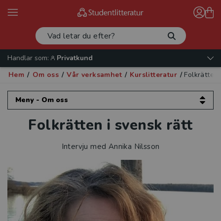
Handlar som:
Privatkund
Hem
/
Om oss
/
Vår verksamhet
/
Kurslitteratur
/
Folkrätten 
Meny - Om oss
Folkrätten i svensk rätt
Om oss
Kontakta oss
Intervju med Annika Nilsson
Vår verksamhet
Läromedel
Kurslitteratur