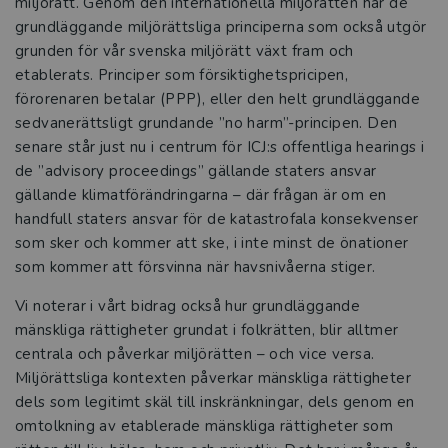
miljörätt. Genom den internationella miljörätten har de
grundläggande miljörättsliga principerna som också utgör
grunden för vår svenska miljörätt växt fram och
etablerats. Principer som försiktighetspricipen,
förorenaren betalar (PPP), eller den helt grundläggande
sedvanerättsligt grundande ”no harm”-principen. Den
senare står just nu i centrum för ICJ:s offentliga hearings i
de ”advisory proceedings” gällande staters ansvar
gällande klimatförändringarna – där frågan är om en
handfull staters ansvar för de katastrofala konsekvenser
som sker och kommer att ske, i inte minst de önationer
som kommer att försvinna när havsnivåerna stiger.
Vi noterar i vårt bidrag också hur grundläggande
mänskliga rättigheter grundat i folkrätten, blir alltmer
centrala och påverkar miljörätten – och vice versa.
Miljörättsliga kontexten påverkar mänskliga rättigheter
dels som legitimt skäl till inskränkningar, dels genom en
omtolkning av etablerade mänskliga rättigheter som