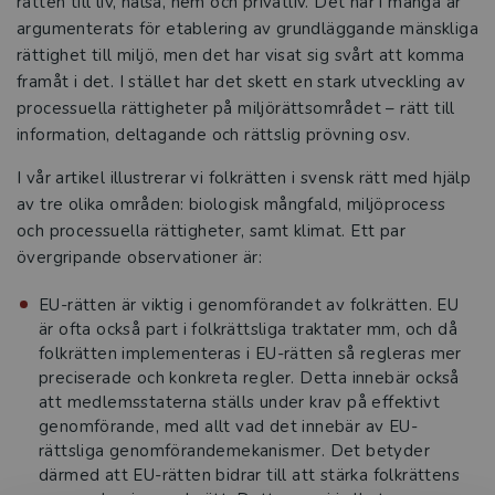
rätten till liv, hälsa, hem och privatliv. Det har i många år
argumenterats för etablering av grundläggande mänskliga
rättighet till miljö, men det har visat sig svårt att komma
framåt i det. I stället har det skett en stark utveckling av
processuella rättigheter på miljörättsområdet – rätt till
information, deltagande och rättslig prövning osv.
I vår artikel illustrerar vi folkrätten i svensk rätt med hjälp
av tre olika områden: biologisk mångfald, miljöprocess
och processuella rättigheter, samt klimat. Ett par
övergripande observationer är:
EU-rätten är viktig i genomförandet av folkrätten. EU
är ofta också part i folkrättsliga traktater mm, och då
folkrätten implementeras i EU-rätten så regleras mer
preciserade och konkreta regler. Detta innebär också
att medlemsstaterna ställs under krav på effektivt
genomförande, med allt vad det innebär av EU-
rättsliga genomförandemekanismer. Det betyder
därmed att EU-rätten bidrar till att stärka folkrättens