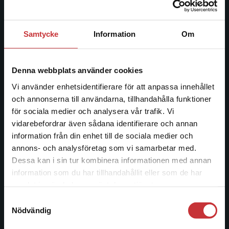
ledande utbildningsförlag. Med läromedel, kurslitteratur,
facklitteratur, utbildningar och digitala
informationstjänster i utbudet, finns Studentlitteratur med
Samtycke
Information
Om
längs hela kunskapsresan.
Kontakta oss
Denna webbplats använder cookies
Vi använder enhetsidentifierare för att anpassa innehållet
Kontakta oss
och annonserna till användarna, tillhandahålla funktioner
046-31 20 00
för sociala medier och analysera vår trafik. Vi
Begränsad fraktregion
vidarebefordrar även sådana identifierare och annan
Postadress:
information från din enhet till de sociala medier och
Box 141
annons- och analysföretag som vi samarbetar med.
221 00 Lund
Dessa kan i sin tur kombinera informationen med annan
information som du har tillhandahållit eller som de har
Det verkar som att du besöker
Besöksadress:
samlat in när du har använt deras tjänster.
studentlitteratur.se via en enhet utanför Sverige.
Åkergränden 1
Samtyckesval
Vi erbjuder inte leveranser utanför Sverige. För
Nödvändig
att kunna slutföra ett köp måste
leveransadressen vara i Sverige.
Läs mer