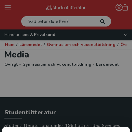
Handlar som:
Privatkund
Hem
/
Läromedel
/
Gymnasium och vuxenutbildning
/
Övrig
Media
Övrigt - Gymnasium och vuxenutbildning - Läromedel
Studentlitteratur
Studentlitteratur grundades 1963 och är idag Sveriges