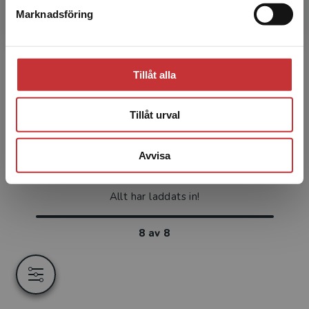
Marknadsföring
Stäng
Tillåt alla
Tillåt urval
Avvisa
Allt har laddats in!
8
av
8