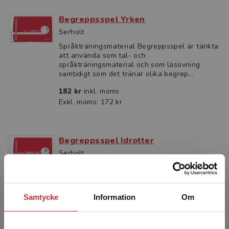
Begreppsspel Yrken
Serholt
Språkträningsmaterial Begreppsspel är tänkta
att använda som tal- och
språkträningsmaterial och som läsövning
samtidigt som det tränar olika begrep...
182 kr
inkl. moms
Exkl. moms: 172 kr
Begreppsspel Idrotter
Serholt
Språkträningsmaterial Begreppsspel är tänkta
att använda som tal- och
språkträningsmaterial och som läsövning
samtidigt som det tränar olika begrep...
Samtycke
Information
Om
182 kr
inkl. moms
Exkl. moms: 172 kr