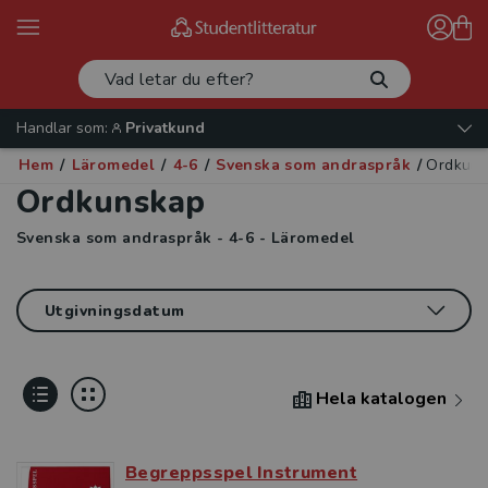
Handlar som:
Privatkund
Hem
/
Läromedel
/
4-6
/
Svenska som andraspråk
/
Ordkun
Ordkunskap
Svenska som andraspråk - 4-6 - Läromedel
Hela katalogen
Begreppsspel Instrument