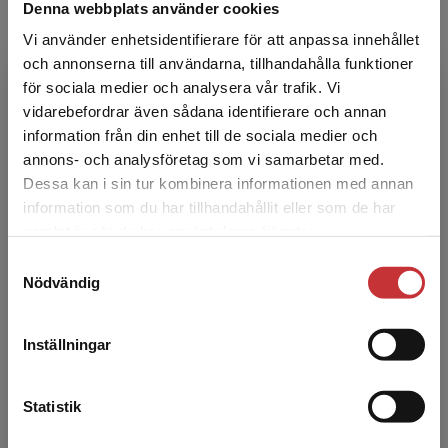
Denna webbplats använder cookies
Vi använder enhetsidentifierare för att anpassa innehållet
Begreppsspel Köksredskap
och annonserna till användarna, tillhandahålla funktioner
för sociala medier och analysera vår trafik. Vi
Serholt
Begränsad fraktregion
vidarebefordrar även sådana identifierare och annan
Språkträningsmaterial Begreppsspel är tänkta
att använda som tal- och
information från din enhet till de sociala medier och
språkträningsmaterial och som läsövning
annons- och analysföretag som vi samarbetar med.
samtidigt som det tränar olika begrep...
Dessa kan i sin tur kombinera informationen med annan
182 kr
inkl. moms
information som du har tillhandahållit eller som de har
Det verkar som att du besöker
Exkl. moms: 172 kr
samlat in när du har använt deras tjänster.
studentlitteratur.se via en enhet utanför Sverige.
Samtyckesval
Vi erbjuder inte leveranser utanför Sverige. För
Nödvändig
Begreppsspel Kläder
att kunna slutföra ett köp måste
Serholt
leveransadressen vara i Sverige.
Läs mer
Språkträningsmaterial Begreppsspel är tänkta
Inställningar
att använda som tal- och
Kontakta kundservice
språkträningsmaterial och som läsövning
samtidigt som det tränar olika begrep...
Statistik
182 kr
inkl. moms
Exkl. moms: 172 kr